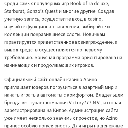
Среди самых популярных игр Book of ra deluxe,
Starburst, Gonzo’s Quest и многие другие. Создав
учетную запись, осуществите вход в casino,
изучайте функционал заведения, выбирайте из
коллекции понравившиеся слоты. Новичкам
гарантируется приветственное вознаграждение, а
вывод средств осуществляется по первому
требованию. Бонусная программа ориентирована на
начинающих и продолжающих игроков.
Официальный сайт онлайн казино Азино
приглашает юзеров погрузиться в азартный мир и
начать играть в автоматы с комфортом. Владельцем
бренда выступает компания Victory777 N.V., которая
зарегистрирована на Кипре. Администрация сайта
уже имеет несколько значимых проектов, но Azino
принес особую популярность. Для игры на денежные