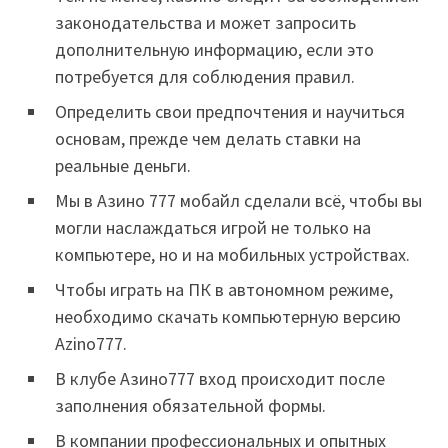
законодательства и может запросить
дополнительную информацию, если это
потребуется для соблюдения правил.
Определить свои предпочтения и научиться
основам, прежде чем делать ставки на
реальные деньги.
Мы в Азино 777 мобайл сделали всё, чтобы вы
могли наслаждаться игрой не только на
компьютере, но и на мобильных устройствах.
Чтобы играть на ПК в автономном режиме,
необходимо скачать компьютерную версию
Azino777.
В клубе Азино777 вход происходит после
заполнения обязательной формы.
В компании профессиональных и опытных