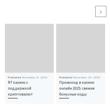
Published
November 6, 2025
Published
November 24, 2025
R7 казино с
Промокод в казино
поддержкой
онлайн 2025: свежие
криптовалют
бонусные коды