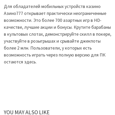
Для обладателей мобильных устройств казино
Азино777 открывает практически неограниченные
возможности. Это более 700 азартных игр в HD-
качестве, лучшие акции и бонусы. Крутите барабаны
в культовых слотах, демонстрируйте скилл в покере,
участвуйте в розыгрышах и срывайте джекпоты
более 2 млн. Пользователи, у которых есть
возможность играть через полную версию для ПК
остаются здесь.
YOU MAY ALSO LIKE