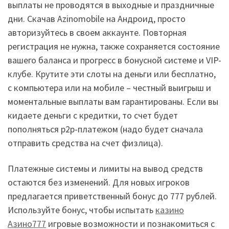
выплаты не проводятся в выходные и праздничные
дни. Скачав Azinomobile на Андроид, просто
авторизуйтесь в своем аккаунте. Повторная
регистрация не нужна, также сохраняется состояние
вашего баланса и прогресс в бонусной системе и VIP-
клубе. Крутите эти слоты на деньги или бесплатно,
с компьютера или на мобиле – честный выигрыш и
моментальные выплаты вам гарантированы. Если вы
кидаете деньги с кредитки, то счет будет
пополняться p2p-платежом (надо будет сначала
отправить средства на счет физлица).
Платежные системы и лимиты на вывод средств
остаются без изменений. Для новых игроков
предлагается приветственный бонус до 777 рублей.
Используйте бонус, чтобы испытать
казино
Азино777
игровые возможности и познакомиться с