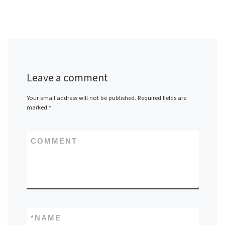
Leave a comment
Your email address will not be published.
Required fields are
marked
*
COMMENT
*
NAME