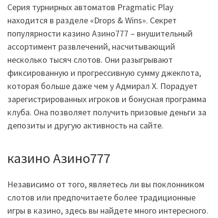
Серия турнирных автоматов Pragmatic Play
находится в разделе «Drops & Wins». Секрет
популярности казино Азино777 – внушительный
ассортимент развлечений, насчитывающий
несколько тысяч слотов. Они разыгрывают
фиксированную и прогрессивную сумму джекпота,
которая больше даже чем у Адмирал Х. Порадует
зарегистрированных игроков и бонусная программа
клуба. Она позволяет получить призовые деньги за
депозиты и другую активность на сайте.
казино Азино777
Независимо от того, являетесь ли вы поклонником
слотов или предпочитаете более традиционные
игры в казино, здесь вы найдете много интересного.