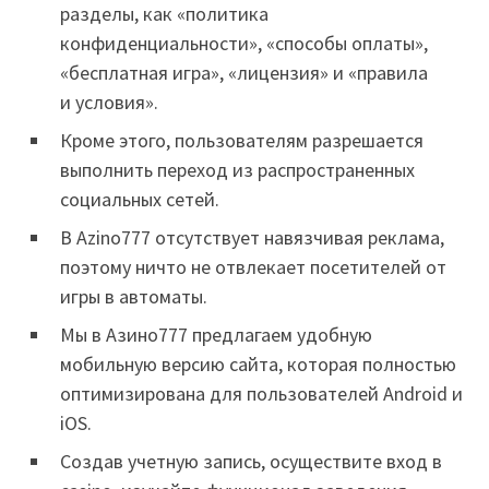
разделы, как «политика
конфиденциальности», «способы оплаты»,
«бесплатная игра», «лицензия» и «правила
и условия».
Кроме этого, пользователям разрешается
выполнить переход из распространенных
социальных сетей.
В Azino777 отсутствует навязчивая реклама,
поэтому ничто не отвлекает посетителей от
игры в автоматы.
Мы в Азино777 предлагаем удобную
мобильную версию сайта, которая полностью
оптимизирована для пользователей Android и
iOS.
Создав учетную запись, осуществите вход в