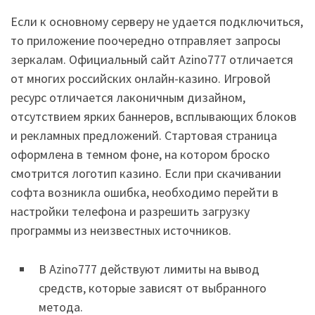
Если к основному серверу не удается подключиться,
то приложение поочередно отправляет запросы
зеркалам. Официальный сайт Azino777 отличается
от многих российских онлайн-казино. Игровой
ресурс отличается лаконичным дизайном,
отсутствием ярких баннеров, всплывающих блоков
и рекламных предложений. Стартовая страница
оформлена в темном фоне, на котором броско
смотрится логотип казино. Если при скачивании
софта возникла ошибка, необходимо перейти в
настройки телефона и разрешить загрузку
программы из неизвестных источников.
В Azino777 действуют лимиты на вывод
средств, которые зависят от выбранного
метода.