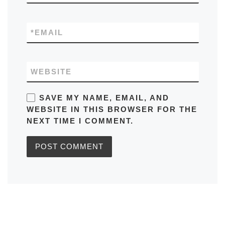
*
EMAIL
WEBSITE
SAVE MY NAME, EMAIL, AND
WEBSITE IN THIS BROWSER FOR THE
NEXT TIME I COMMENT.