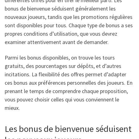
différentes offres pour en tirer le meilleur parti. Les
bonus de bienvenue séduisent généralement les
nouveaux joueurs, tandis que les promotions régulières
sont disponibles pour tous. Chaque type de bonus a ses
propres conditions d’utilisation, que vous devrez
examiner attentivement avant de demander.
Parmi les bonus disponibles, on trouve les tours
gratuits, des pourcentages sur dépôts, et d’autres
incitations. La flexibilité des offres permet d’adapter
ces bonus aux préférences personnelles des joueurs. En
prenant le temps de comprendre chaque proposition,
vous pouvez choisir celles qui vous conviennent le
mieux.
Les bonus de bienvenue séduisent