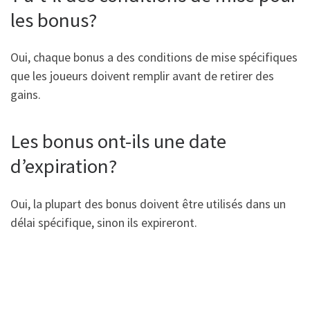
les bonus?
Oui, chaque bonus a des conditions de mise spécifiques
que les joueurs doivent remplir avant de retirer des
gains.
Les bonus ont-ils une date
d’expiration?
Oui, la plupart des bonus doivent être utilisés dans un
délai spécifique, sinon ils expireront.