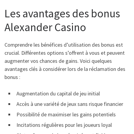
Les avantages des bonus
Alexander Casino
Comprendre les bénéfices d’utilisation des bonus est
crucial. Différentes options s’offrent à vous et peuvent
augmenter vos chances de gains. Voici quelques
avantages clés à considérer lors de la réclamation des
bonus :
Augmentation du capital de jeu initial
Accès à une variété de jeux sans risque financier
Possibilité de maximiser les gains potentiels
Incitations régulières pour les joueurs loyal