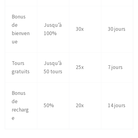
Bonus
de
Jusqu’à
30x
30 jours
bienven
100%
ue
Tours
Jusqu’à
25x
7 jours
gratuits
50 tours
Bonus
de
50%
20x
14 jours
recharg
e