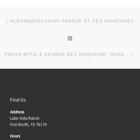
Post navigation
Previous post
ALEXANDERCASINO FRANCE ET SES AVANTAGES
BACK TO POST LIST
Ne
РИСКИ ИГРЫ В КАЗИНО БЕЗ ЛИЦЕНЗИИ: ПОЛНЫЙ ГИД ПО БЕЗОПАСНОСТИ И ПОСЛЕДСТВИЯМ
Find Us
Address
Lake Vista Ranch
Fort Worth, TX 76179
Hours