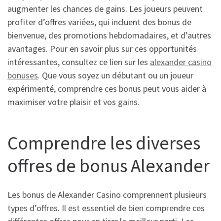
augmenter les chances de gains. Les joueurs peuvent
profiter d’offres variées, qui incluent des bonus de
bienvenue, des promotions hebdomadaires, et d’autres
avantages. Pour en savoir plus sur ces opportunités
intéressantes, consultez ce lien sur les
alexander casino
bonuses
. Que vous soyez un débutant ou un joueur
expérimenté, comprendre ces bonus peut vous aider à
maximiser votre plaisir et vos gains.
Comprendre les diverses
offres de bonus Alexander
Les bonus de Alexander Casino comprennent plusieurs
types d’offres. Il est essentiel de bien comprendre ces