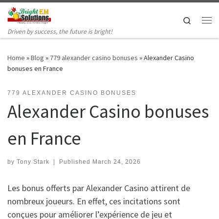
Skip to content
Search
Me
Driven by success, the future is bright!
Home
»
Blog
»
779 alexander casino bonuses
»
Alexander Casino
bonuses en France
779 ALEXANDER CASINO BONUSES
Alexander Casino bonuses
en France
by
Tony Stark
|
Published
March 24, 2026
Les bonus offerts par Alexander Casino attirent de
nombreux joueurs. En effet, ces incitations sont
conçues pour améliorer l’expérience de jeu et