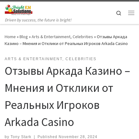
Skip to content
Search
Me
Driven by success, the future is bright!
Home
»
Blog
»
Arts & Entertainment, Celebrities
»
Отзывы Аркада
Казино – Мнения и Отклики от Реальных Игроков Arkada Casino
ARTS & ENTERTAINMENT, CELEBRITIES
Отзывы Аркада Казино –
Мнения и Отклики от
Реальных Игроков
Arkada Casino
by
Tony Stark
|
Published
November 28, 2024