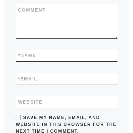
COMMENT
*
NAME
*
EMAIL
WEBSITE
SAVE MY NAME, EMAIL, AND
WEBSITE IN THIS BROWSER FOR THE
NEXT TIME I COMMENT.