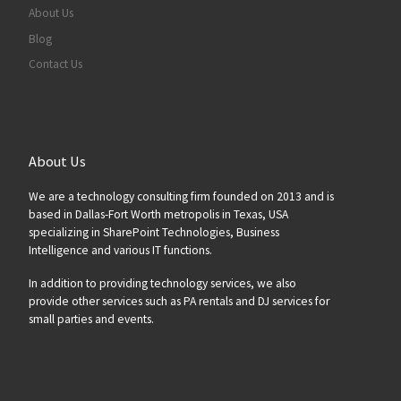
About Us
Blog
Contact Us
About Us
We are a technology consulting firm founded on 2013 and is
based in Dallas-Fort Worth metropolis in Texas, USA
specializing in SharePoint Technologies, Business
Intelligence and various IT functions.
In addition to providing technology services, we also
provide other services such as PA rentals and DJ services for
small parties and events.