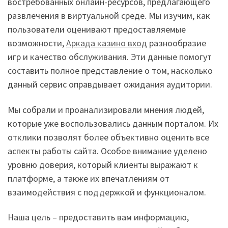
востребованных онлайн-ресурсов, предлагающего
развлечения в виртуальной среде. Мы изучим, как
пользователи оценивают предоставляемые
возможности,
Аркада казино вход
разнообразие
игр и качество обслуживания. Эти данные помогут
составить полное представление о том, насколько
данный сервис оправдывает ожидания аудитории.
Мы собрали и проанализировали мнения людей,
которые уже воспользовались данным порталом. Их
отклики позволят более объективно оценить все
аспекты работы сайта. Особое внимание уделено
уровню доверия, который клиенты выражают к
платформе, а также их впечатлениям от
взаимодействия с поддержкой и функционалом.
Наша цель – предоставить вам информацию,