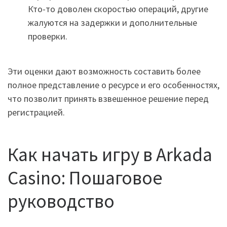
Кто-то доволен скоростью операций, другие
жалуются на задержки и дополнительные
проверки.
Эти оценки дают возможность составить более
полное представление о ресурсе и его особенностях,
что позволит принять взвешенное решение перед
регистрацией.
Как начать игру в Arkada
Casino: Пошаговое
руководство