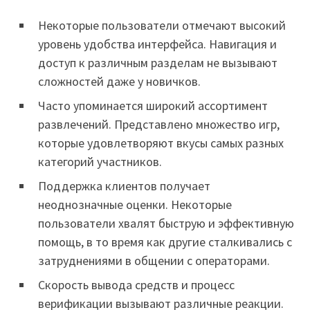
Некоторые пользователи отмечают высокий
уровень удобства интерфейса. Навигация и
доступ к различным разделам не вызывают
сложностей даже у новичков.
Часто упоминается широкий ассортимент
развлечений. Представлено множество игр,
которые удовлетворяют вкусы самых разных
категорий участников.
Поддержка клиентов получает
неоднозначные оценки. Некоторые
пользователи хвалят быструю и эффективную
помощь, в то время как другие сталкивались с
затруднениями в общении с операторами.
Скорость вывода средств и процесс
верификации вызывают различные реакции.