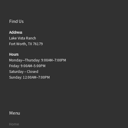
Find Us
Address
Lake Vista Ranch
Fort Worth, TX 76179
Hours
Monday—Thursday: 9:00AM–7:00PM
Friday: 9:00AM–5:00PM
Saturday – Closed
Sunday: 12:00AM–7:00PM
Menu
Home