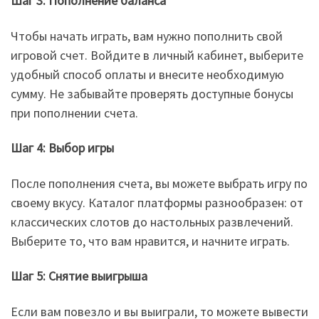
Шаг 3: Пополнение баланса
Чтобы начать играть, вам нужно пополнить свой
игровой счет. Войдите в личный кабинет, выберите
удобный способ оплаты и внесите необходимую
сумму. Не забывайте проверять доступные бонусы
при пополнении счета.
Шаг 4: Выбор игры
После пополнения счета, вы можете выбрать игру по
своему вкусу. Каталог платформы разнообразен: от
классических слотов до настольных развлечений.
Выберите то, что вам нравится, и начните играть.
Шаг 5: Снятие выигрыша
Если вам повезло и вы выиграли, то можете вывести