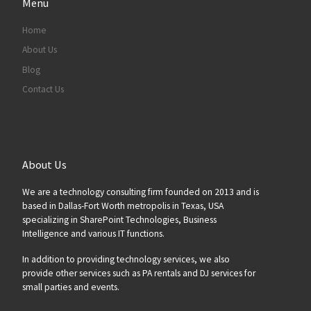
Menu
Home
About Us
Blog
Contact Us
About Us
We are a technology consulting firm founded on 2013 and is
based in Dallas-Fort Worth metropolis in Texas, USA
specializing in SharePoint Technologies, Business
Intelligence and various IT functions.
In addition to providing technology services, we also
provide other services such as PA rentals and DJ services for
small parties and events.