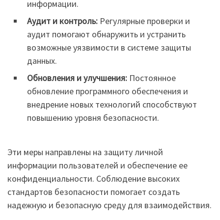
информации.
Аудит и контроль:
Регулярные проверки и
аудит помогают обнаружить и устранить
возможные уязвимости в системе защиты
данных.
Обновления и улучшения:
Постоянное
обновление программного обеспечения и
внедрение новых технологий способствуют
повышению уровня безопасности.
Эти меры направлены на защиту личной
информации пользователей и обеспечение ее
конфиденциальности. Соблюдение высоких
стандартов безопасности помогает создать
надежную и безопасную среду для взаимодействия.