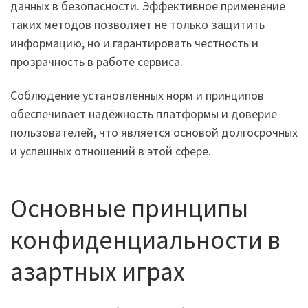
данных в безопасности. Эффективное применение
таких методов позволяет не только защитить
информацию, но и гарантировать честность и
прозрачность в работе сервиса.
Соблюдение установленных норм и принципов
обеспечивает надёжность платформы и доверие
пользователей, что является основой долгосрочных
и успешных отношений в этой сфере.
Основные принципы
конфиденциальности в
азартных играх