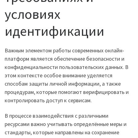
условиях
идентификации
Важным элементом работы современных онлайн-
платформ является обеспечение безопасности и
конфиденциальности пользовательских данных. В
этом контексте особое внимание уделяется
способам защиты личной информации, а также
процедурам, которые помогают верифицировать и
контролировать доступ к сервисам.
В процессе взаимодействия с различными
ресурсами важно учитывать определённые меры и
стандарты, которые направлены на сохранение