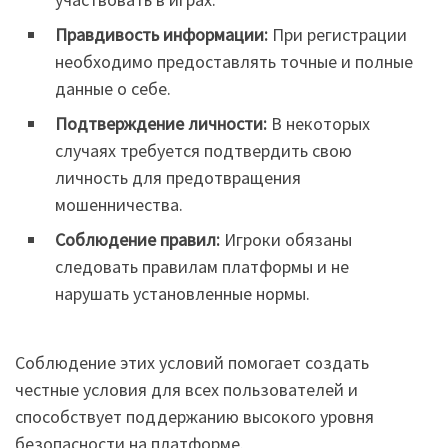
Правдивость информации:
При регистрации
необходимо предоставлять точные и полные
данные о себе.
Подтверждение личности:
В некоторых
случаях требуется подтвердить свою
личность для предотвращения
мошенничества.
Соблюдение правил:
Игроки обязаны
следовать правилам платформы и не
нарушать установленные нормы.
Соблюдение этих условий помогает создать
честные условия для всех пользователей и
способствует поддержанию высокого уровня
безопасности на платформе.