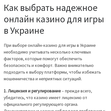
Как выбрать надежное
онлайн казино для игры
в Украине
При выборе онлайн-казино для игры в Украине
необходимо учитывать несколько ключевых
факторов, которые помогут обеспечить
безопасность и комфорт. Важно внимательно
подходить к выбору платформы, чтобы избежать
мошенничества и неприятных ситуаций.
1. Лицензия и регулирование
– прежде всего,
убедитесь, что казино имеет лицензию от
официального регулирующего органа.
Лицензированные казино соблюдают требования к