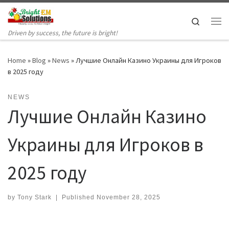
Skip to content
Search
Me
Driven by success, the future is bright!
Home
»
Blog
»
News
»
Лучшие Онлайн Казино Украины для Игроков
в 2025 году
NEWS
Лучшие Онлайн Казино
Украины для Игроков в
2025 году
by
Tony Stark
|
Published
November 28, 2025