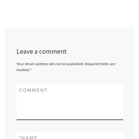
Leave a comment
Your email address will not be published.
Required fields are
marked
*
COMMENT
*
NAME