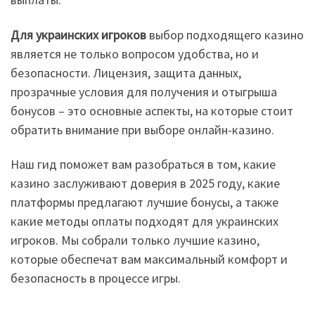
Для украинских игроков
выбор подходящего казино
является не только вопросом удобства, но и
безопасности. Лицензия, защита данных,
прозрачные условия для получения и отыгрыша
бонусов – это основные аспекты, на которые стоит
обратить внимание при выборе онлайн-казино.
Наш гид поможет вам разобраться в том, какие
казино заслуживают доверия в 2025 году, какие
платформы предлагают лучшие бонусы, а также
какие методы оплаты подходят для украинских
игроков. Мы собрали только лучшие казино,
которые обеспечат вам максимальный комфорт и
безопасность в процессе игры.