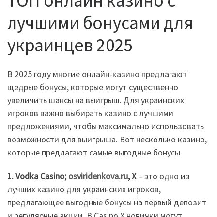
ТОП онлайн казино с
лучшими бонусами для
украинцев 2025
В 2025 году многие онлайн-казино предлагают
щедрые бонусы, которые могут существенно
увеличить шансы на выигрыш. Для украинских
игроков важно выбирать казино с лучшими
предложениями, чтобы максимально использовать
возможности для выигрыша. Вот несколько казино,
которые предлагают самые выгодные бонусы.
1. Vodka Casino;
osviridenkova.ru
, X
– это одно из
лучших казино для украинских игроков,
предлагающее выгодные бонусы на первый депозит
и регулярные акции. В Casino X новички могут