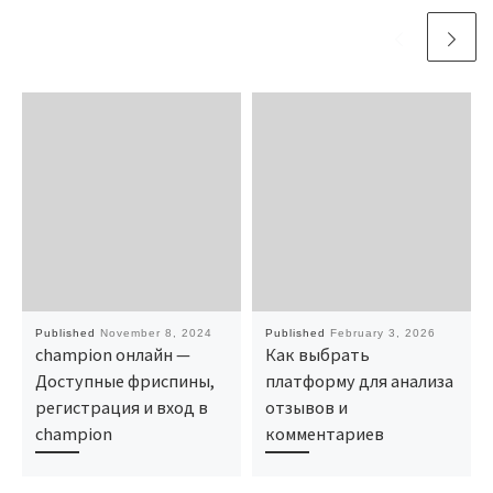
Published
November 8, 2024
Published
February 3, 2026
champion онлайн —
Как выбрать
Доступные фриспины,
платформу для анализа
регистрация и вход в
отзывов и
champion
комментариев