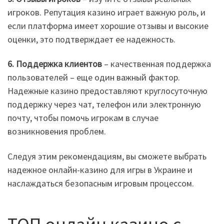
игроков. Репутация казино играет важную роль, и
если платформа имеет хорошие отзывы и высокие
оценки, это подтверждает ее надежность.
6. Поддержка клиентов
– качественная поддержка
пользователей – еще один важный фактор.
Надежные казино предоставляют круглосуточную
поддержку через чат, телефон или электронную
почту, чтобы помочь игрокам в случае
возникновения проблем.
Следуя этим рекомендациям, вы сможете выбрать
надежное онлайн-казино для игры в Украине и
наслаждаться безопасным игровым процессом.