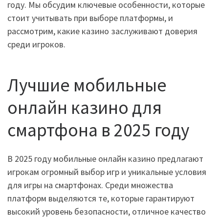
году. Мы обсудим ключевые особенности, которые
стоит учитывать при выборе платформы, и
рассмотрим, какие казино заслуживают доверия
среди игроков.
Лучшие мобильные
онлайн казино для
смартфона в 2025 году
В 2025 году мобильные онлайн казино предлагают
игрокам огромный выбор игр и уникальные условия
для игры на смартфонах. Среди множества
платформ выделяются те, которые гарантируют
высокий уровень безопасности, отличное качество