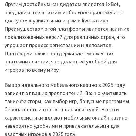
Другим достойным кандидатом является 1xBet,
предлагающее игрокам мобильное приложение с
доступом к уникальным играм и live-казино.
Преимуществом этой платформы является наличие
локализованных версий для различных стран, что
упрощает процесс регистрации и депозитов.
Платформа также поддерживает множество
платежных систем, что делает её удобной для
игроков по всему миру.
Выбор идеального мобильного казино в 2025 году
зависит от ваших предпочтений. Важно учитывать
такие факторы, как выбор игр, бонусные программы,
безопасность и отзывы пользователей. Все эти
характеристики делают мобильные онлайн казино
невероятно удобными и привлекательными для
азартных игроков в 2025 году.