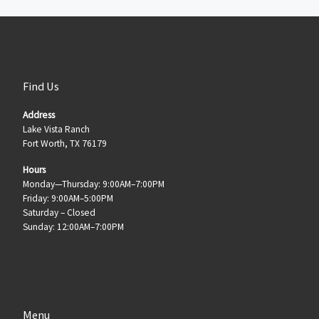
Find Us
Address
Lake Vista Ranch
Fort Worth, TX 76179
Hours
Monday—Thursday: 9:00AM–7:00PM
Friday: 9:00AM–5:00PM
Saturday – Closed
Sunday: 12:00AM–7:00PM
Menu