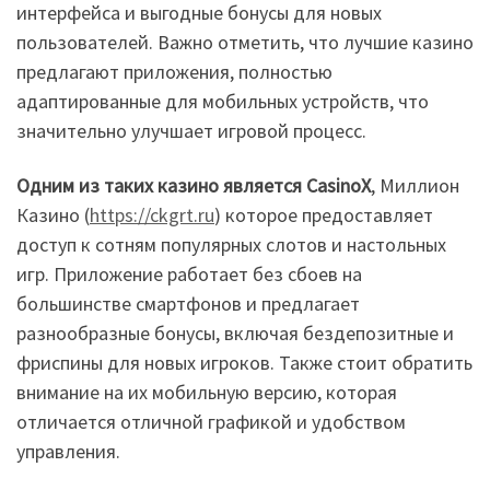
интерфейса и выгодные бонусы для новых
пользователей. Важно отметить, что лучшие казино
предлагают приложения, полностью
адаптированные для мобильных устройств, что
значительно улучшает игровой процесс.
Одним из таких казино является CasinoX
, Миллион
Казино (
https://ckgrt.ru
) которое предоставляет
доступ к сотням популярных слотов и настольных
игр. Приложение работает без сбоев на
большинстве смартфонов и предлагает
разнообразные бонусы, включая бездепозитные и
фриспины для новых игроков. Также стоит обратить
внимание на их мобильную версию, которая
отличается отличной графикой и удобством
управления.