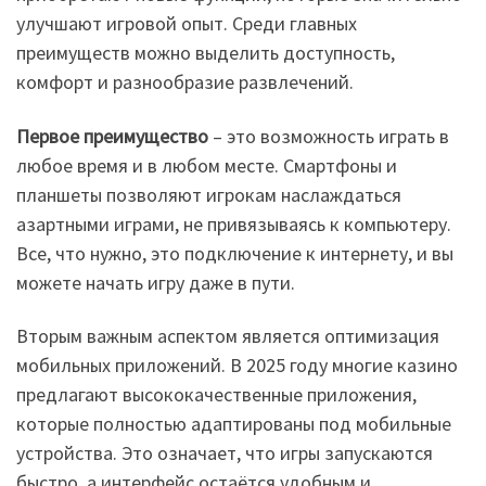
улучшают игровой опыт. Среди главных
преимуществ можно выделить доступность,
комфорт и разнообразие развлечений.
Первое преимущество
– это возможность играть в
любое время и в любом месте. Смартфоны и
планшеты позволяют игрокам наслаждаться
азартными играми, не привязываясь к компьютеру.
Все, что нужно, это подключение к интернету, и вы
можете начать игру даже в пути.
Вторым важным аспектом является оптимизация
мобильных приложений. В 2025 году многие казино
предлагают высококачественные приложения,
которые полностью адаптированы под мобильные
устройства. Это означает, что игры запускаются
быстро, а интерфейс остаётся удобным и