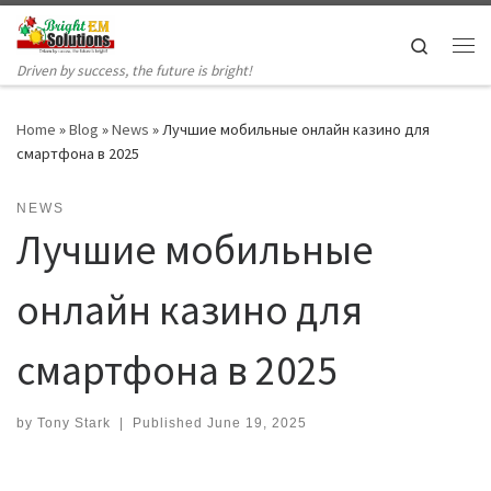
Skip to content
Search
Me
Driven by success, the future is bright!
Home
»
Blog
»
News
»
Лучшие мобильные онлайн казино для
смартфона в 2025
NEWS
Лучшие мобильные
онлайн казино для
смартфона в 2025
by
Tony Stark
|
Published
June 19, 2025