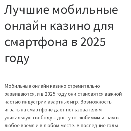
Лучшие мобильные
онлайн казино для
смартфона в 2025
году
Мобильные онлайн казино стремительно
развиваются, и в 2025 году они становятся важной
частью индустрии азартных игр. Возможность
играть на смартфоне дает пользователям
уникальную свободу – доступ к любимым играм в
любое время и в любом месте. В последние годы