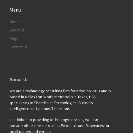
Menu
Home
About Us
Blog
Contact Us
About Us
We are a technology consulting firm founded on 2013 and is
based in Dallas-Fort Worth metropolis in Texas, USA
specializing in SharePoint Technologies, Business
Intelligence and various IT functions.
In addition to providing technology services, we also
provide other services such as PA rentals and DJ services for
small parties and events.