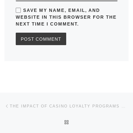
SAVE MY NAME, EMAIL, AND
WEBSITE IN THIS BROWSER FOR THE
NEXT TIME I COMMENT.
Post navigation
Previous post
THE IMPACT OF CASINO LOYALTY PROGRAMS ON PLAYER RETENTION
BACK TO POST LIST