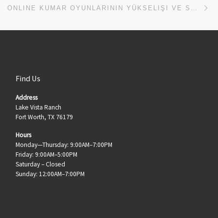
Ne
ONLINE KUMAR OYUNLARININ YÜKSELIŞI VE SORUMLU OYUN
Find Us
Address
Lake Vista Ranch
Fort Worth, TX 76179
Hours
Monday—Thursday: 9:00AM–7:00PM
Friday: 9:00AM–5:00PM
Saturday – Closed
Sunday: 12:00AM–7:00PM