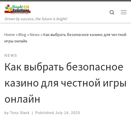
Skip to content
Search
Me
Driven by success, the future is bright!
Home
»
Blog
»
News
»
Как выбрать безопасное казино для честной
игры онлайн
NEWS
Как выбрать безопасное
казино для честной игры
онлайн
by
Tony Stark
|
Published
July 16, 2025