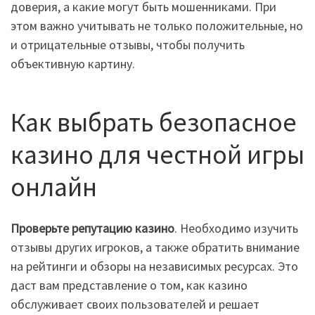
доверия, а какие могут быть мошенниками. При
этом важно учитывать не только положительные, но
и отрицательные отзывы, чтобы получить
объективную картину.
Как выбрать безопасное
казино для честной игры
онлайн
Проверьте репутацию казино
. Необходимо изучить
отзывы других игроков, а также обратить внимание
на рейтинги и обзоры на независимых ресурсах. Это
даст вам представление о том, как казино
обслуживает своих пользователей и решает