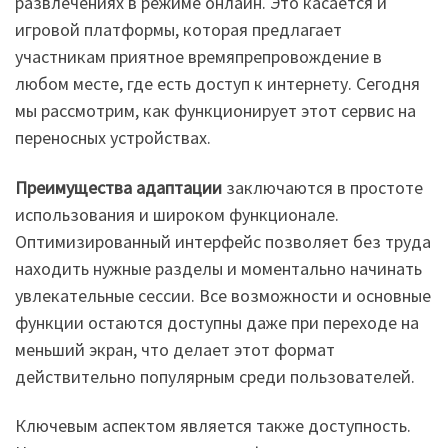
развлечениях в режиме онлайн. Это касается и
игровой платформы, которая предлагает
участникам приятное времяпрепровождение в
любом месте, где есть доступ к интернету. Сегодня
мы рассмотрим, как функционирует этот сервис на
переносных устройствах.
Преимущества адаптации
заключаются в простоте
использования и широком функционале.
Оптимизированный интерфейс позволяет без труда
находить нужные разделы и моментально начинать
увлекательные сессии. Все возможности и основные
функции остаются доступны даже при переходе на
меньший экран, что делает этот формат
действительно популярным среди пользователей.
Ключевым аспектом является также доступность.