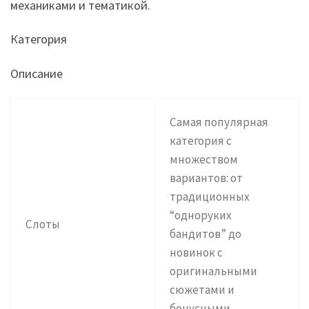
механиками и тематикой.
Категория
Описание
Самая популярная
категория с
множеством
вариантов: от
традиционных
“одноруких
Слоты
бандитов” до
новинок с
оригинальными
сюжетами и
бонусными