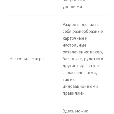
уровнями.
Раздел включает в
себя разнообразные
карточные и
настольные
развлечения: покер,
Настольные игры
блэкджек, рулетку и
другие виды игр, как
с классическими,
так и с
инновационными
правилами.
Здесь можно