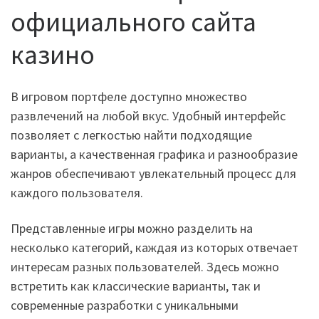
официального сайта
казино
В игровом портфеле доступно множество
развлечений на любой вкус. Удобный интерфейс
позволяет с легкостью найти подходящие
варианты, а качественная графика и разнообразие
жанров обеспечивают увлекательный процесс для
каждого пользователя.
Представленные игры можно разделить на
несколько категорий, каждая из которых отвечает
интересам разных пользователей. Здесь можно
встретить как классические варианты, так и
современные разработки с уникальными