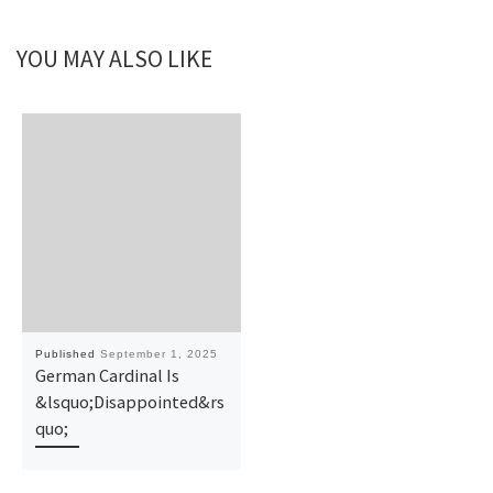
YOU MAY ALSO LIKE
Published
September 1, 2025
German Cardinal Is
&lsquo;Disappointed&rs
quo;