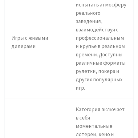
испытать атмосферу
реального
заведения,
взаимодействуя с
Игры с живыми
профессиональным
дилерами
и крупье в реальном
времени. Доступны
различные форматы
рулетки, покера и
других популярных
игр.
Категория включает
в себя
моментальные
лотереи, кено и