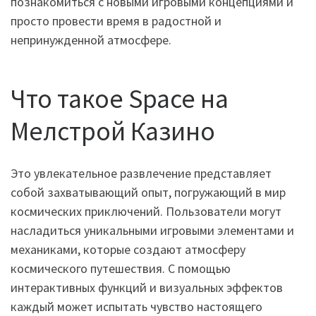
познакомиться с новыми игровыми концепциями и
просто провести время в радостной и
непринужденной атмосфере.
Что такое Space на
Мелстрой Казино
Это увлекательное развлечение представляет
собой захватывающий опыт, погружающий в мир
космических приключений. Пользователи могут
насладиться уникальными игровыми элементами и
механиками, которые создают атмосферу
космического путешествия. С помощью
интерактивных функций и визуальных эффектов
каждый может испытать чувство настоящего