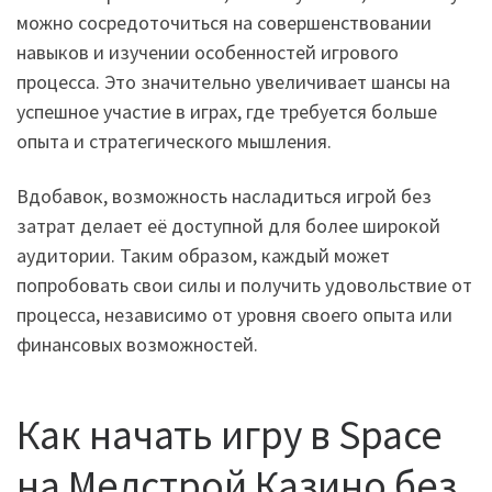
можно сосредоточиться на совершенствовании
навыков и изучении особенностей игрового
процесса. Это значительно увеличивает шансы на
успешное участие в играх, где требуется больше
опыта и стратегического мышления.
Вдобавок, возможность насладиться игрой без
затрат делает её доступной для более широкой
аудитории. Таким образом, каждый может
попробовать свои силы и получить удовольствие от
процесса, независимо от уровня своего опыта или
финансовых возможностей.
Как начать игру в Space
на Мелстрой Казино без