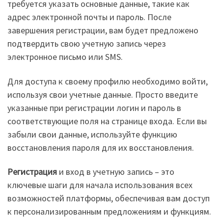
требуется указать основные данные, такие как
адрес электронной почты и пароль. После
завершения регистрации, вам будет предложено
подтвердить свою учетную запись через
электронное письмо или SMS.
Для доступа к своему профилю необходимо войти,
используя свои учетные данные. Просто введите
указанные при регистрации логин и пароль в
соответствующие поля на странице входа. Если вы
забыли свои данные, используйте функцию
восстановления пароля для их восстановления.
Регистрация
и вход в учетную запись – это
ключевые шаги для начала использования всех
возможностей платформы, обеспечивая вам доступ
к персонализированным предложениям и функциям.