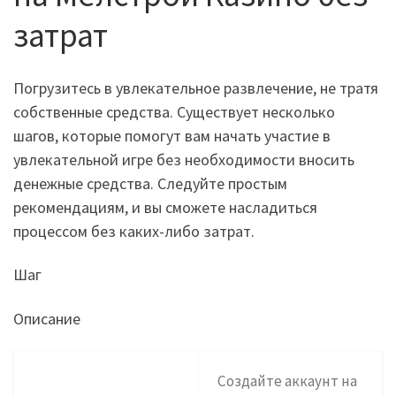
затрат
Погрузитесь в увлекательное развлечение, не тратя
собственные средства. Существует несколько
шагов, которые помогут вам начать участие в
увлекательной игре без необходимости вносить
денежные средства. Следуйте простым
рекомендациям, и вы сможете насладиться
процессом без каких-либо затрат.
Шаг
Описание
Создайте аккаунт на