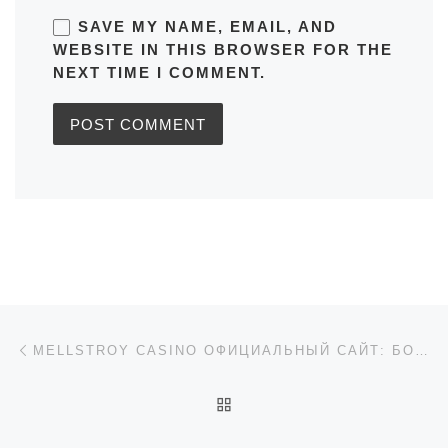
SAVE MY NAME, EMAIL, AND
WEBSITE IN THIS BROWSER FOR THE
NEXT TIME I COMMENT.
Post navigation
Previous post
MELLSTROY CASINO ОФИЦИАЛЬНЫЙ САЙТ: БОНУСЫ, ИГРОВЫЕ АВТОМАТЫ В КАЗИНО МЕЛСТРОЙ
BACK TO POST LIST
Ne