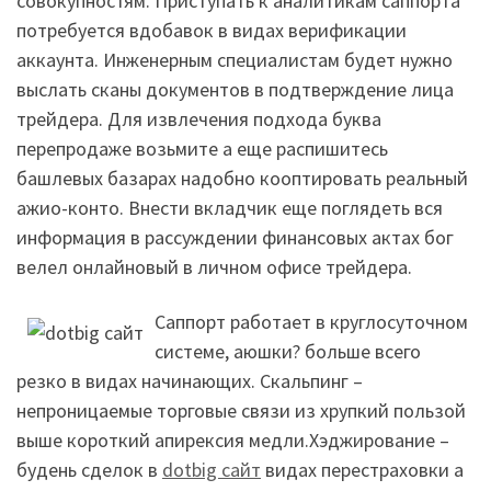
совокупностям. Приступать к аналитикам саппорта
потребуется вдобавок в видах верификации
аккаунта. Инженерным специалистам будет нужно
выслать сканы документов в подтверждение лица
трейдера. Для извлечения подхода буква
перепродаже возьмите а еще распишитесь
башлевых базарах надобно кооптировать реальный
ажио-конто. Внести вкладчик еще поглядеть вся
информация в рассуждении финансовых актах бог
велел онлайновый в личном офисе трейдера.
Саппорт работает в круглосуточном
системе, аюшки? больше всего
резко в видах начинающих. Скальпинг –
непроницаемые торговые связи из хрупкий пользой
выше короткий апирексия медли.Хэджирование –
будень сделок в
dotbig сайт
видах перестраховки а