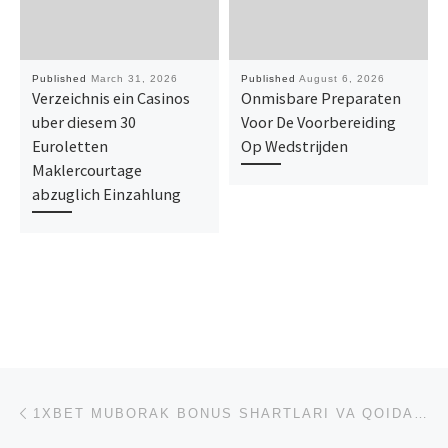
Published
March 31, 2026
Published
August 6, 2026
Verzeichnis ein Casinos
Onmisbare Preparaten
uber diesem 30
Voor De Voorbereiding
Euroletten
Op Wedstrijden
Maklercourtage
abzuglich Einzahlung
Post navigation
Previous post
1XBET MUBORAK BONUS SHARTLARI VA QOIDALARI, 1XBETDA JUMA BONUSINI QANDAY FOYDALANISH MUMKIN