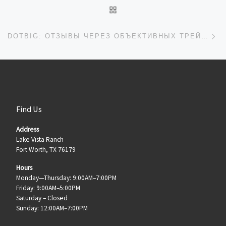
BACK TO POST LIST
Ne
DOTBIG: ОТЗЫВЫ ЧЕРЕЗ ОБЪЕКТИВНЫХ ТРЕЙДЕРОВ 2022 SCAM-АУДИРОВАНИЕ
Find Us
Address
Lake Vista Ranch
Fort Worth, TX 76179
Hours
Monday—Thursday: 9:00AM–7:00PM
Friday: 9:00AM–5:00PM
Saturday – Closed
Sunday: 12:00AM–7:00PM