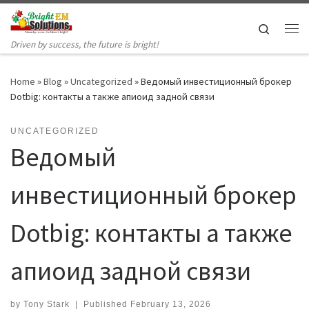
Skip to content
Search
Me
Driven by success, the future is bright!
Home
»
Blog
»
Uncategorized
»
Ведомый инвестиционный брокер
Dotbig: контакты а также апиоид задной связи
UNCATEGORIZED
Ведомый
инвестиционный брокер
Dotbig: контакты а также
апиоид задной связи
by
Tony Stark
|
Published
February 13, 2026