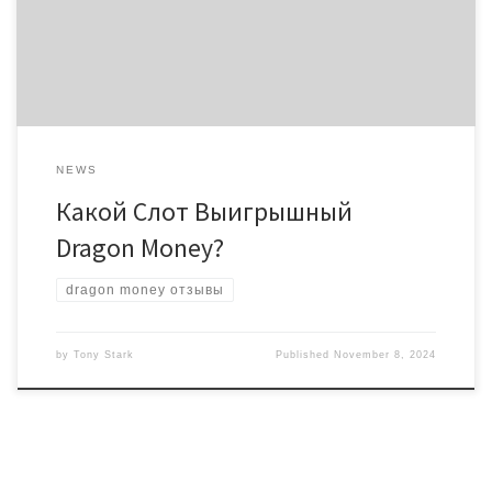
особенности и характеристики игровых автоматов могут
принести наибольшие выигрыши. Понидрагон мани зеркалое
этих нюансов поможет вам сделать осознанный выбор и […]
NEWS
Какой Слот Выигрышный
Dragon Money?
dragon money отзывы
by
Tony Stark
Published
November 8, 2024