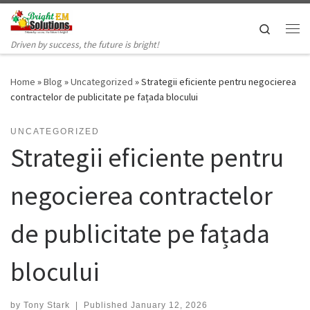
Skip to content
Search
Me
Driven by success, the future is bright!
Home
»
Blog
»
Uncategorized
»
Strategii eficiente pentru negocierea
contractelor de publicitate pe fațada blocului
UNCATEGORIZED
Strategii eficiente pentru
negocierea contractelor
de publicitate pe fațada
blocului
by
Tony Stark
|
Published
January 12, 2026