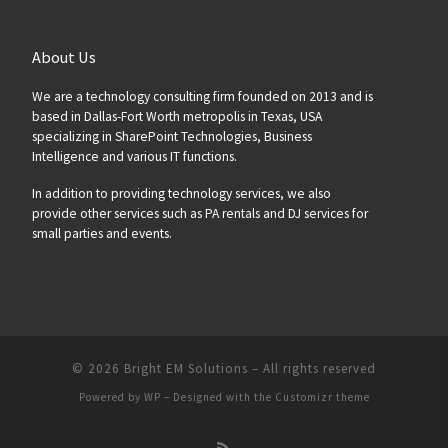
About Us
We are a technology consulting firm founded on 2013 and is
based in Dallas-Fort Worth metropolis in Texas, USA
specializing in SharePoint Technologies, Business
Intelligence and various IT functions.
In addition to providing technology services, we also
provide other services such as PA rentals and DJ services for
small parties and events.
© 2026
Bright EM Solutions
– All rights reserved
Powered by
WP
– Designed with the
Customizr theme