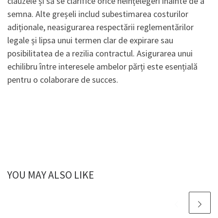
clauzele și să se clarifice orice neînțelegeri înainte de a
semna. Alte greșeli includ subestimarea costurilor
adiționale, neasigurarea respectării reglementărilor
legale și lipsa unui termen clar de expirare sau
posibilitatea de a rezilia contractul. Asigurarea unui
echilibru între interesele ambelor părți este esențială
pentru o colaborare de succes.
YOU MAY ALSO LIKE