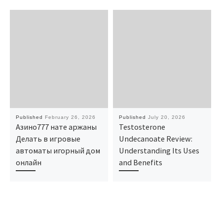
Published
February 26, 2026
Published
July 20, 2026
Азино777 нате аржаны
Testosterone
Делать в игровые
Undecanoate Review:
автоматы игорный дом
Understanding Its Uses
онлайн
and Benefits