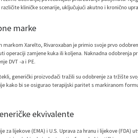
 različite kliničke scenarije, uključujući akutno i kronično 
robne marke
om markom Xarelto, Rivaroxaban je primio svoje prvo odobre
i operaciji zamjene kuka ili koljena. Naknadna odobrenja pro
nje DVT -a i PE.
tekli, generički proizvođači tražili su odobrenje za tržište sv
ije kako bi se osigurao terapijski paritet s markiranom formu
eneričke ekvivalente
za lijekove (EMA) i U.S. Uprava za hranu i lijekove (FDA) utv