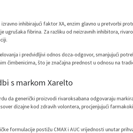
izravno inhibirajući faktor XA, enzim glavno u pretvorbi pro
e ugrušaka fibrina. Za razliku od neizravnih inhibitora, riv
iji.
ovanja i predvidljivi odnos doza-odgovor, smanjujući potre
im čimbenicima, što je značajna prednost u odnosu na tradi
dbi s markom Xarelto
tvrdu da generički proizvodi rivaroksabana odgovaraju markir
ossover dizajne kod zdravih volontera, procjenjujući farmako
eričke formulacije postižu CMAX i AUC vrijednosti unutar pri