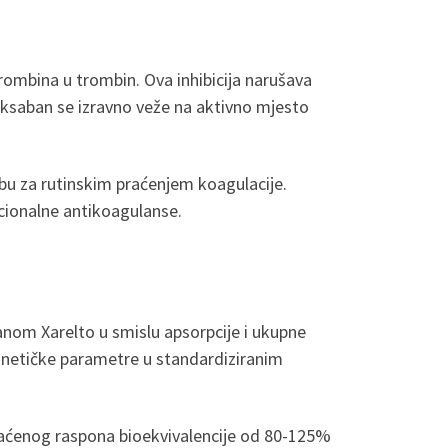
trombina u trombin. Ova inhibicija narušava
aroksaban se izravno veže na aktivno mjesto
bu za rutinskim praćenjem koagulacije.
cionalne antikoagulanse.
anom Xarelto u smislu apsorpcije i ukupne
kinetičke parametre u standardiziranim
hvaćenog raspona bioekvivalencije od 80-125%