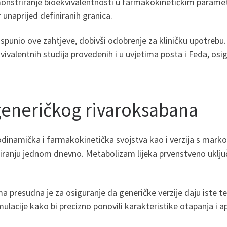
monstriranje bioekvivalentnosti u farmakokinetičkim parame
 unaprijed definiranih granica.
 ispunio ove zahtjeve, dobivši odobrenje za kliničku upotreb
ivalentnih studija provedenih i u uvjetima posta i Feda, osi
generičkog rivaroksabana
dinamička i farmakokinetička svojstva kao i verzija s marko
oziranju jednom dnevno. Metabolizam lijeka prvenstveno ukl
presudna je za osiguranje da generičke verzije daju iste ter
lacije kako bi precizno ponovili karakteristike otapanja i aps