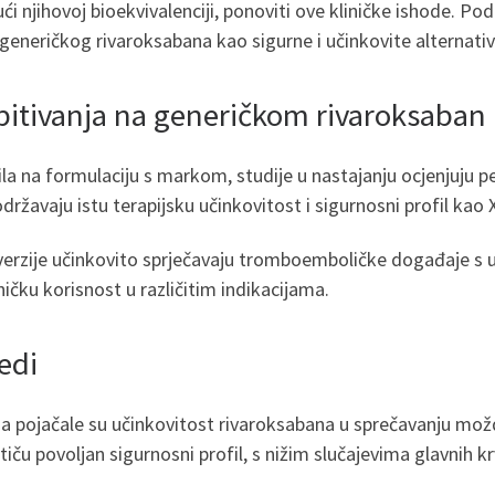
ći njihovoj bioekvivalenciji, ponoviti ove kliničke ishode. Pod
 generičkog rivaroksabana kao sigurne i učinkovite alternativ
ispitivanja na generičkom rivaroksaban
očila na formulaciju s markom, studije u nastajanju ocjenjuj
i održavaju istu terapijsku učinkovitost i sigurnosni profil kao
 verzije učinkovito sprječavaju tromboemboličke događaje s
liničku korisnost u različitim indikacijama.
edi
dija pojačale su učinkovitost rivaroksabana u sprečavanju mo
iču povoljan sigurnosni profil, s nižim slučajevima glavnih k