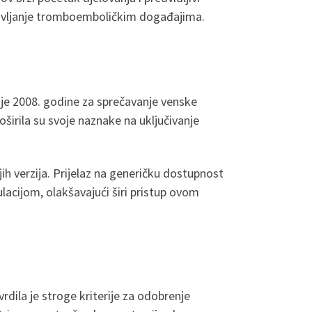
upravljanje tromboemboličkim događajima.
nje 2008. godine za sprečavanje venske
širila su svoje naznake na uključivanje
ojih verzija. Prijelaz na generičku dostupnost
lacijom, olakšavajući širi pristup ovom
rdila je stroge kriterije za odobrenje