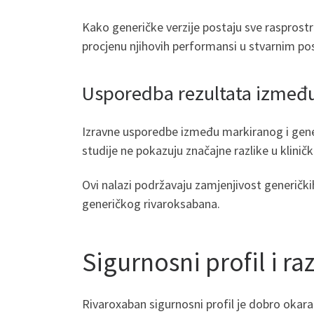
Kako generičke verzije postaju sve rasprostr
procjenu njihovih performansi u stvarnim p
Usporedba rezultata između
Izravne usporedbe između markiranog i gener
studije ne pokazuju značajne razlike u klini
Ovi nalazi podržavaju zamjenjivost generičkih
generičkog rivaroksabana.
Sigurnosni profil i ra
Rivaroxaban sigurnosni profil je dobro okarak