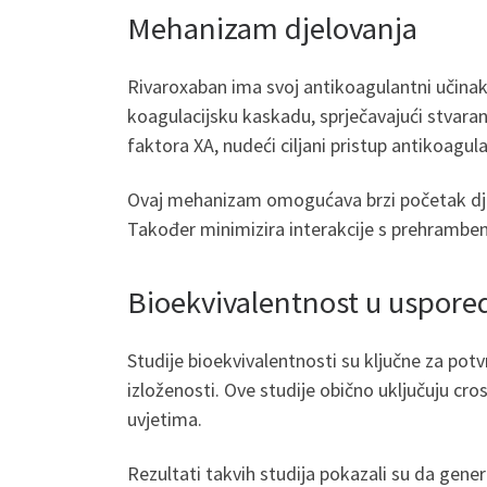
Mehanizam djelovanja
Rivaroxaban ima svoj antikoagulantni učinak 
koagulacijsku kaskadu, sprječavajući stvaranj
faktora XA, nudeći ciljani pristup antikoagulac
Ovaj mehanizam omogućava brzi početak djel
Također minimizira interakcije s prehramben
Bioekvivalentnost u uspore
Studije bioekvivalentnosti su ključne za po
izloženosti. Ove studije obično uključuju cr
uvjetima.
Rezultati takvih studija pokazali su da gen