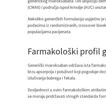
generičkog rivaroksabana. Oni uključuju de
(CMAX) i područja ispod krivulje (AUC) unutar
Nekoliko generičkih formulacija uspješno je
podacima iz randomiziranih, crossover bioekv
populacijama pacijenata.
Farmakološki profil 
Generički rivaroksaban održava ista farmako
brzu apsorpciju i poluživot koji pogoduje d
izlučivanja bubrega i fekala.
Dosljednost u ovim farmakološkim atributima 
se moraju pridržavati strogih standarda formu