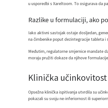
u usporedbi s Xareltoom. To osigurava da paci
Razlike u formulaciji, ako p
Iako aktivni sastojak ostaje dosljedan, gene
na čimbenike poput dezintegracije tableta i s
Međutim, regulatorne smjernice mandate da sve
moraju pružiti dokaze da njihove formulacije
Klinička učinkovitost
Opsežna klinička ispitivanja utvrdila su učin
pokazali su svoju ne-inferiornost ili superi