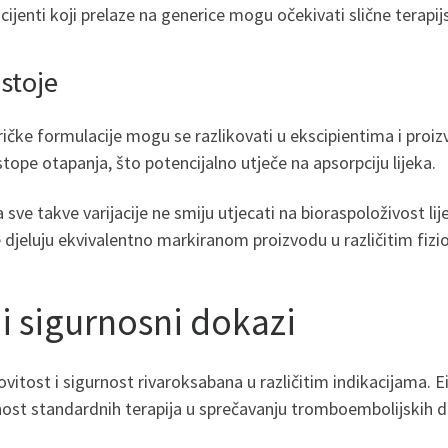
jenti koji prelaze na generice mogu očekivati ​​slične terapi
ostoje
ričke formulacije mogu se razlikovati u ekscipientima i proi
tope otapanja, što potencijalno utječe na apsorpciju lijeka.
 takve varijacije ne smiju utjecati na bioraspoloživost lijek
 djeluju ekvivalentno markiranom proizvodu u različitim fizi
 i sigurnosni dokazi
kovitost i sigurnost rivaroksabana u različitim indikacijama. 
ornost standardnih terapija u sprečavanju tromboembolijskih 