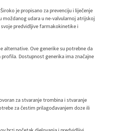
Široko je propisano za prevenciju i liječenje
u moždanog udara u ne-valvularnoj atrijskoj
 svoje predvidljive farmakokinetike i
ne alternative. Ove generike su potrebne da
ih profila. Dostupnost generika ima značajne
ovoran za stvaranje trombina i stvaranje
potrebe za čestim prilagođavanjem doze ili
v brzi početak djelovanja i predvidljivi