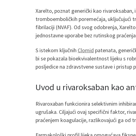
Xarelto, poznat generički kao rivaroksaban, iz
tromboemboličkih poremećaja, uključujući tr
fibrilaciji (NVAF). Od svog odobrenja, Xarelt
jednostavne uporabe bez rutinskog praćenja
S istekom ključnih
Clomid
patenata, generičk
bi se pokazala bioekvivalentnost lijeku s ro
posljedice na zdravstvene sustave i pristup p
Uvod u rivaroksaban kao an
Rivaroxaban funkcionira selektivnim inhibir
ugrušaka. Ciljajući ovaj specifični faktor, r
praćenjem koagulacije, razlikovajući ga od t
Farmakološki profil lijeka omogućava fiksne r