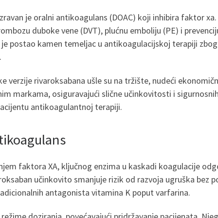
ravan je oralni antikoagulans (DOAC) koji inhibira faktor xa. 
ombozu duboke vene (DVT), plućnu emboliju (PE) i prevencij
o je postao kamen temeljac u antikoagulacijskoj terapiji zbog
.
e verzije rivaroksabana ušle su na tržište, nudeći ekonomič
bnim markama, osiguravajući slične učinkovitosti i sigurnosn
acijentu antikoagulantnoj terapiji.
tikoagulans
anjem faktora XA, ključnog enzima u kaskadi koagulacije odg
ivaroksaban učinkovito smanjuje rizik od razvoja ugruška bez 
radicionalnih antagonista vitamina K poput varfarina.
ežime doziranja, povećavajući pridržavanje pacijenata. Njego