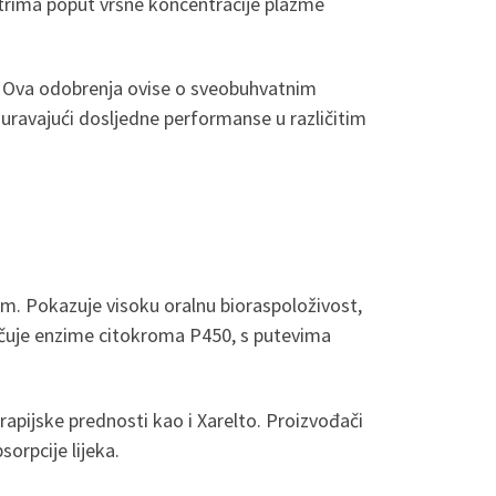
trima poput vršne koncentracije plazme
u. Ova odobrenja ovise o sveobuhvatnim
guravajući dosljedne performanse u različitim
m. Pokazuje visoku oralnu bioraspoloživost,
jučuje enzime citokroma P450, s putevima
apijske prednosti kao i Xarelto. Proizvođači
orpcije lijeka.