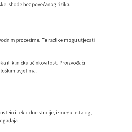
jske ishode bez povećanog rizika.
zvodnim procesima. Te razlike mogu utjecati
a ili kliničku učinkovitost. Proizvođači
ološkim uvjetima.
Einstein i rekordne studije, između ostalog,
događaja.