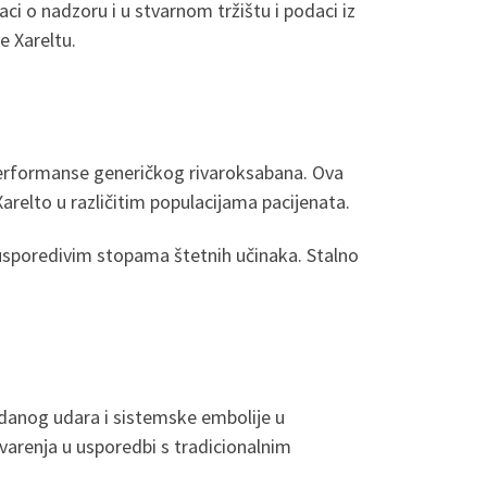
aci o nadzoru i u stvarnom tržištu i podaci iz
e Xareltu.
u performanse generičkog rivaroksabana. Ova
 Xarelto u različitim populacijama pacijenata.
 usporedivim stopama štetnih učinaka. Stalno
ždanog udara i sistemske embolije u
rvarenja u usporedbi s tradicionalnim