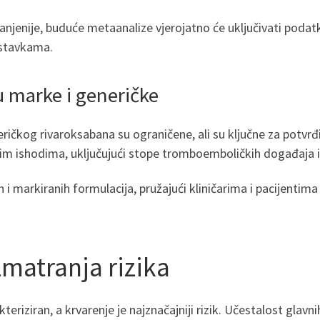
anjenije, buduće metaanalize vjerojatno će uključivati ​​poda
ostavkama.
 marke i generičke
ičkog rivaroksabana su ograničene, ali su ključne za potvrđi
čkim ishodima, uključujući stope tromboemboličkih događaja i
 i markiranih formulacija, pružajući kliničarima i pacijentima
zmatranja rizika
teriziran, a krvarenje je najznačajniji rizik. Učestalost gla