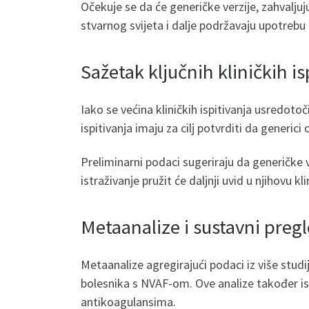
Očekuje se da će generičke verzije, zahvaljuju
stvarnog svijeta i dalje podržavaju upotrebu
Sažetak ključnih kliničkih 
Iako se većina kliničkih ispitivanja usredot
ispitivanja imaju za cilj potvrditi da generic
Preliminarni podaci sugeriraju da generičke
istraživanje pružit će daljnji uvid u njihovu k
Metaanalize i sustavni pregl
Metaanalize agregirajući podaci iz više stu
bolesnika s NVAF-om. Ove analize također ist
antikoagulansima.