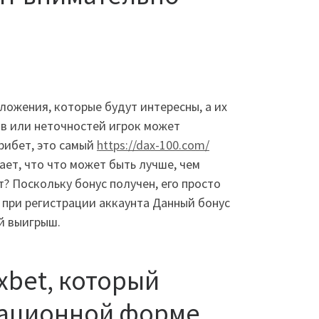
ложения, которые будут интересны, а их
ов или неточностей игрок может
рибет, это самый
https://dax-100.com/
ет, что что может быть лучше, чем
т?
Поскольку бонус получен, его просто
 при регистрации аккаунта Данный бонус
й выигрыш.
xbet, который
рационной форме