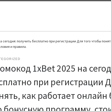
а сегодня: получить бесплатно при регистрации Для того чтобы понят
ловия и правила.
TEGORIZED
омокод 1xBet 2025 на сегод
сплатно при регистрации Д
нять, как работает онлайн
о бонусную программу, сто