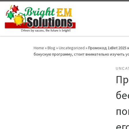
Skip to content
Home
»
Blog
»
Uncategorized
»
Промокод 1xBet 2025 н
бонусную программу, стоит внимательно изучить ус
UNCA
Пр
бе
по
ег