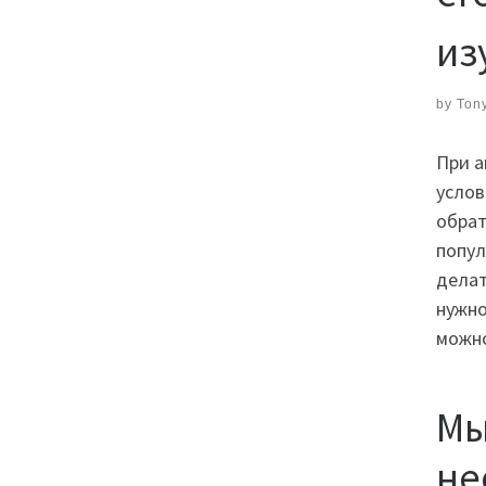
из
by
Tony
При а
услов
обрат
попул
делат
нужно
можно
Мы
не