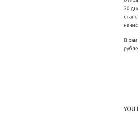
30 дн
стано
начис
В рам
рубле
YOU 