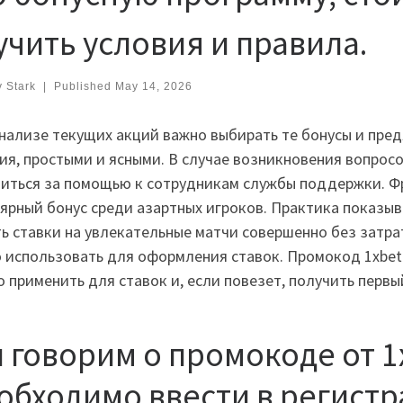
учить условия и правила.
 Stark
|
Published
May 14, 2026
нализе текущих акций важно выбирать те бонусы и пред
ия, простыми и ясными. В случае возникновения вопрос
иться за помощью к сотрудникам службы поддержки. Ф
ярный бонус среди азартных игроков. Практика показыва
ь ставки на увлекательные матчи совершенно без затра
 использовать для оформления ставок. Промокод 1xbet
 применить для ставок и, если повезет, получить первы
 говорим о промокоде от 1
обходимо ввести в регист