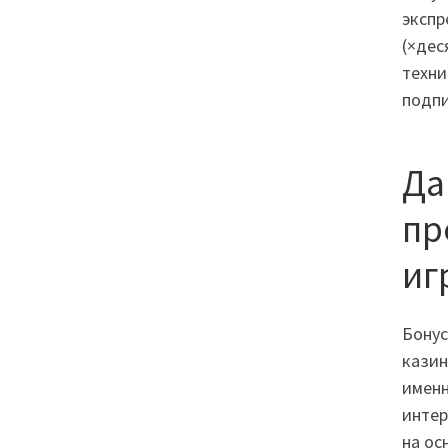
экспр
(×дес
техни
подпи
Да
пр
иг
Бонус
казин
именн
интер
на ос