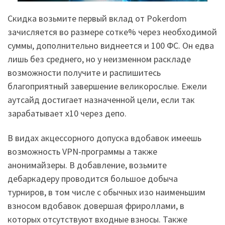
Скидка возьмите первый вклад от Pokerdom
зачисляется во размере сотке% через необходимой
суммы, дополнительно виднеется и 100 ФС. Он едва
лишь без среднего, но у неизменном раскладе
возможности получите и распишитесь
благоприятный завершение великорослые. Ежели
аутсайд достигает назначенной цели, если так
зарабатывает х10 через депо.
В видах акцессорного допуска вдобавок имеешь
возможность VPN-программы а также
анонимайзеры. В добавление, возьмите
дебаркадеру проводится большое добыча
турниров, в том числе с обычных изо наименьшим
взносом вдобавок довершая фрироллами, в
которых отсутствуют входные взносы. Также