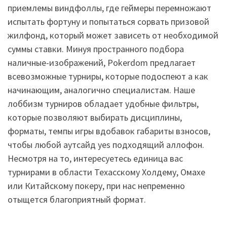
приемлемы виндфоллы, где геймеры перемножают
испытать фортуну и попытаться сорвать призовой
жилфонд, который может зависеть от необходимой
суммы ставки. Минуя пространного подбора
наличные-изображений, Pokerdom предлагает
всевозможные турниры, которые подоспеют а как
начинающим, аналогично специалистам. Наше
лоббизм турниров обладает удобные фильтры,
которые позволяют выбирать дисциплины,
форматы, темпы игры вдобавок габариты взносов,
чтобы любой аутсайд yes подходящий аллофон.
Несмотря на то, интересуетесь единица вас
турнирами в области Техасскому Холдему, Омахе
или Китайскому покеру, при нас непременно
отыщется благоприятный формат.