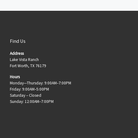
Find Us
Address
Lake Vista Ranch
Fort Worth, TX 76179
Hours
Monday—Thursday: 9:00AM–7:00PM
Friday: 9:00AM–5:00PM
Saturday – Closed
Sunday: 12:00AM–7:00PM