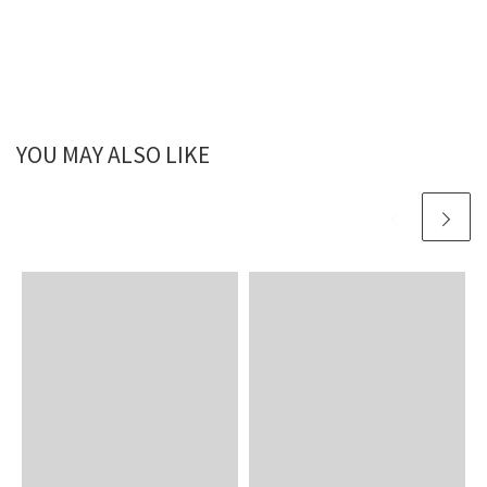
YOU MAY ALSO LIKE