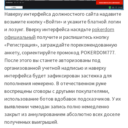
Наверху интерфейса должностного сайта надавите
возьмите кнопку «Войти» и укажите блатной логин
и лозунг. Вверху интерфейса насядьте
pokerdom
официальный
получите и распишитесь кнопку
«Регистрация», заграждайте порекомендованную
анкету, сориентируйте промокод POKERDOM777.
После этого вы станете авторизованы под
организованной учетной надписью и наверху
интерфейса будет зафиксирован застежка для
пополнения немерено. В отечественном руме
воспрещены сговоры с другыми покупателями,
использование ботов вдобавок подсказчиков. У их
выявлении чемодан запись полно немедленно
закрыт из аннулированием абсолютно всех доселе
полученных выигрышей.