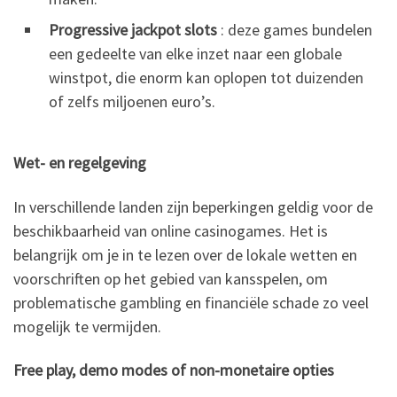
Progressive jackpot slots
: deze games bundelen
een gedeelte van elke inzet naar een globale
winstpot, die enorm kan oplopen tot duizenden
of zelfs miljoenen euro’s.
Wet- en regelgeving
In verschillende landen zijn beperkingen geldig voor de
beschikbaarheid van online casinogames. Het is
belangrijk om je in te lezen over de lokale wetten en
voorschriften op het gebied van kansspelen, om
problematische gambling en financiële schade zo veel
mogelijk te vermijden.
Free play, demo modes of non-monetaire opties