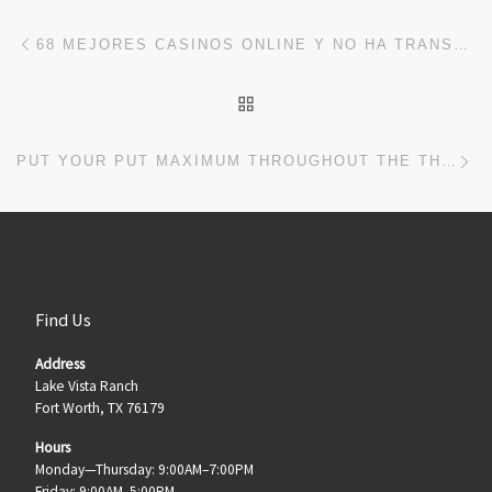
Post navigation
Previous post
68 MEJORES CASINOS ONLINE Y NO HA TRANSPIRADO FIABLES ACERCA DE CHILE REFERENTE A 2026
BACK TO POST LIST
Ne
PUT YOUR PUT MAXIMUM THROUGHOUT THE THE BRAND NEW DELIVERY
Find Us
Address
Lake Vista Ranch
Fort Worth, TX 76179
Hours
Monday—Thursday: 9:00AM–7:00PM
Friday: 9:00AM–5:00PM