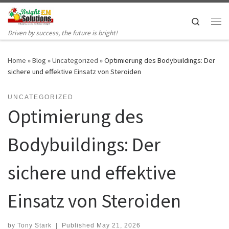
Skip to content
Search
Me
Driven by success, the future is bright!
Home
»
Blog
»
Uncategorized
»
Optimierung des Bodybuildings: Der
sichere und effektive Einsatz von Steroiden
UNCATEGORIZED
Optimierung des
Bodybuildings: Der
sichere und effektive
Einsatz von Steroiden
by
Tony Stark
|
Published
May 21, 2026