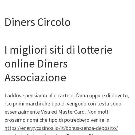
Diners Circolo
I migliori siti di lotterie
online Diners
Associazione
Laddove pensiamo alle carte di fama oppure di dovuto,
rso primi marchi che tipo di vengono con testa sono
essenzialmente Visa ed MasterCard. Non molti
prossimo nomi che tipo di potrebbero venire in
https://energycasinos.io/it/bonus-senza-deposito/