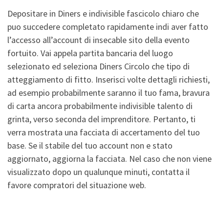
Depositare in Diners e indivisible fascicolo chiaro che
puo succedere completato rapidamente indi aver fatto
l’accesso all’account di insecable sito della evento
fortuito. Vai appela partita bancaria del luogo
selezionato ed seleziona Diners Circolo che tipo di
atteggiamento di fitto. Inserisci volte dettagli richiesti,
ad esempio probabilmente saranno il tuo fama, bravura
di carta ancora probabilmente indivisible talento di
grinta, verso seconda del imprenditore. Pertanto, ti
verra mostrata una facciata di accertamento del tuo
base. Se il stabile del tuo account non e stato
aggiornato, aggiorna la facciata. Nel caso che non viene
visualizzato dopo un qualunque minuti, contatta il
favore compratori del situazione web.