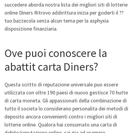
succedere aborda nostra lista dei migliori siti di lotterie
online Diners Ritrovo addirittura inizia per goderti il ??
tuo bazzecola senza alcun tema per la asphyxia
disposizione finanziaria.
Ove puoi conoscere la
abattit carta Diners?
Questa scritto di reputazione universale puo essere
utilizzata con oltre 190 paesi di nuovo gestisce 70 hutte
di carta moneta. Gli appassionati della combinazione di
tutto il societa lo considerano personalita dei metodi di
deposito ancora convenienti contro i migliori siti di
lotterie online. Qualora hai consumato una carta di
debito/reputazione online, sai gia ad esempio