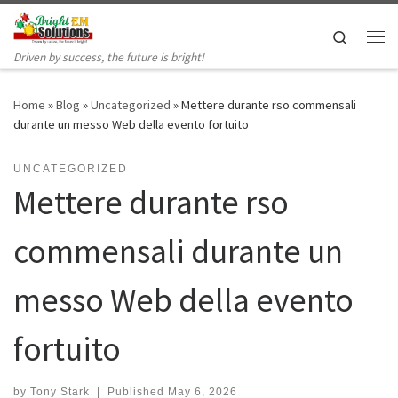
Skip to content
Search
Me
Driven by success, the future is bright!
Home
»
Blog
»
Uncategorized
»
Mettere durante rso commensali
durante un messo Web della evento fortuito
UNCATEGORIZED
Mettere durante rso
commensali durante un
messo Web della evento
fortuito
by
Tony Stark
|
Published
May 6, 2026