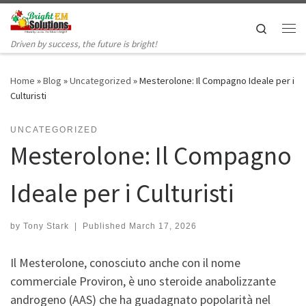
Skip to content
Search
Me
Driven by success, the future is bright!
Home
»
Blog
»
Uncategorized
»
Mesterolone: Il Compagno Ideale per i
Culturisti
UNCATEGORIZED
Mesterolone: Il Compagno
Ideale per i Culturisti
by
Tony Stark
|
Published
March 17, 2026
Il Mesterolone, conosciuto anche con il nome
commerciale Proviron, è uno steroide anabolizzante
androgeno (AAS) che ha guadagnato popolarità nel