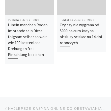
Published
July 2, 2026
Published
June 30, 2026
Hinein manchen Roden
Czy czy nie wygrana od
im stande sein Diese
5000 na euro kasyna
folgsam selber so weit
obsluzy sciskac na 14 dni
wie 100 kostenlose
roboczych
Drehungen frei
Einzahlung beziehen
Post navigation
Previous post
NAJLEPSZE KASYNA ONLINE DO OBSTAWIANIA W RUBLACH W 2026 R