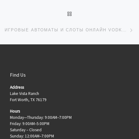
BACK TO POST LIST
Ne
ИГРОВЫЕ АВТОМАТЫ И СЛОТЫ ОНЛАЙН VODKA CASINO
Find Us
Address
Lake Vista Ranch
Fort Worth, TX 76179
Hours
Monday—Thursday: 9:00AM–7:00PM
Friday: 9:00AM–5:00PM
Saturday – Closed
Sunday: 12:00AM–7:00PM