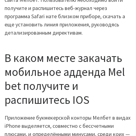
получите и распишитесь веб-журнал через
программа Safari нате близком приборе, скачать а
еще установить линия приложения, руководясь
детализированным директивам.
В каком месте закачать
мобильное адденда Mel
bet получите и
распишитесь IOS
Приложение букмекерской конторы Мелбет в видах
iPhone выделяется, совместно с бессчетными
плюсами, и определёнными минусами, среди коих —