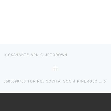
Post navigation
Previous post
СКАЧАЙТЕ APK С UPTODOWN
BACK TO POST LIST
Ne
3508099788 TORINO: NOVITA’ SONIA PINEROLO BELLA ..