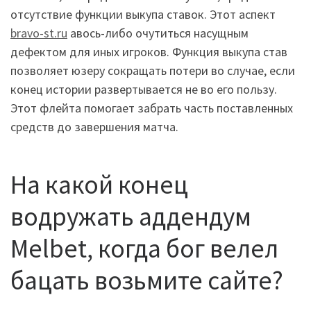
отсутствие функции выкупа ставок. Этот аспект
bravo-st.ru
авось-либо очутиться насущным
дефектом для иных игроков. Функция выкупа став
позволяет юзеру сокращать потери во случае, если
конец истории развертывается не во его пользу.
Этот флейта помогает забрать часть поставленных
средств до завершения матча.
На какой конец
водружать аддендум
Melbet, когда бог велел
бацать возьмите сайте?