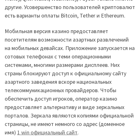
другие. Усовершенство пользователей криптовалют
есть варианты оплаты Bitcoin, Tether и Ethereum.
Мобильная версия казино предоставляет
посетителям возможности азартных развлечений
на мобильных девайсах. Приложение запускается на
сотовых телефонах с теми операционными
системами, многими размерами дисплеев. Них
страны блокируют доступ к официальному сайту
азартного заведения вскоре национальных
телекоммуникационных провайдеров. Чтобы
обеспечить доступ игроков, оператор казино
предоставляет альтернативу и виде зеркальных
порталов. Зеркала являются копиями официальной
страницы, не имеют немного со адрес (доменное
имя)
1 win официальный сайт
.