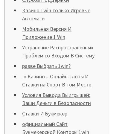
Казино 1win только Игровые
Автоматы
Мобильная Версия И
Приложение 1 Win
Устранение Распространенных
Проблем со Входом В Систему
разве Выбрать 1win?
In Казино – Онлайн-слоты И
Ставки на Спорт В том Месте
Условия Вывода Выигрышей:
Ваши Деньги в Безопасности
Ставки И Букмекер
официальный Сайт
Букмекерской Конторы 1win