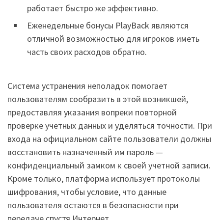
работает быстро же эффективно.
Еженедельные бонусы PlayBack являются
отличной возможностью для игроков иметь
часть своих расходов обратно.
Система устранения неполадок помогает
пользователям сообразить в этой возникшей,
предоставляя указания вопреки повторной
проверке учетных данных и уделяться точности. При
входа на официальном сайте пользователи должны
восстановить назначенный им пароль —
конфиденциальный замком к своей учетной записи.
Кроме только, платформа использует протоколы
шифрования, чтобы условие, что данные
пользователя остаются в безопасности при
передаче спустя Интернет.