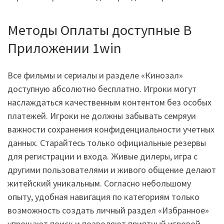
Методы Оплаты доступные В
Приложении 1win
Все фильмы и сериалы и разделе «Кинозал»
доступную абсолютно бесплатно. Игроки могут
наслаждаться качественным контентом без особых
платежей. Игроки не должны забывать семряуи
важности сохранения конфиденциальности учетных
данных. Старайтесь только официальные резервы
для регистрации и входа. Живые дилеры, игра с
другими пользователями и живого общение делают
житейский уникальным. Согласно небольшому
опыту, удобная навигация по категориям только
возможность создать личный раздел «Избранное»
упрощают поиск и позволяют приятный игровой