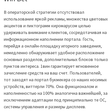
В операторской стратегии отсутствовал
использование яркой рекламы, множества цветовых
акцентов и пиктограмм киромарусом целью
удерживать внимание клиентов, сосредотачивая на
информационном наполнении портала. Гость,
перейдя а онлайн-площадку игорного заведения,
немедленно обнаруживает удобное расположение
основных разделов, дополнительных блоков только
пунктов интереса. 1вин гарантирует мгновенное
зачисление средств на ваш счет. Пользователей,
тот заходят на портал букмекера со наших носимых
устройств, виттерли 70%. Она функционалом и
наполненностью на 100% аналогична важнейшей, за
исключением адаптации под принципиально те ОС,
системы управления и размеры дисплеев.