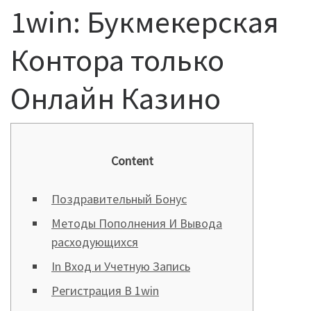
1win: Букмекерская
Контора только
Онлайн Казино
Content
Поздравительный Бонус
Методы Пополнения И Вывода
расходующихся
In Вход и Учетную Запись
Регистрация В 1win