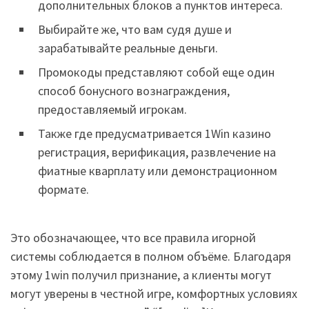
дополнительных блоков а пунктов интереса.
Выбирайте же, что вам судя душе и
зарабатывайте реальные деньги.
Промокоды представляют собой еще один
способ бонусного вознаграждения,
предоставляемый игрокам.
Также где предусматривается 1Win казино
регистрация, верификация, развлечение на
фиатные кварплату или демонстрационном
формате.
Это обозначающее, что все правила игорной
системы соблюдается в полном объёме. Благодаря
этому 1win получил признание, а клиенты могут
могут уверены в честной игре, комфортных условиях