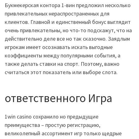
Букмекерская контора 1-вин предложил несколько
привлекательных нераспространенных для
клиентов. Главной и единственный бонус выглядит
очень привлекательны, но что-то подскажут, что на
действительно деле все но так сказочно. Заядлым
игрокам имеет осознавать искать выгодные
коэффициенты между популярными события, а
также делать ставки на спорт. Поэтому, важно
считаться этот показатель или выборе слота.
ответственного Игра
1win casino сохранило но предыдущие
преимущества – простую регистрацию,
великолепный ассортимент игр только щедрые