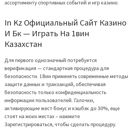
ассортименту спортивных событий и игр казино.
In Kz Официальный Сайт Казино
И Бк — Играть На 1вин
Казахстан
Для первого однозначный потребуется
верификация — стандартная процедура для
безопасности. 1Вин применять современные методы
защите данных и транзакций, обеспечивая
безопасность только конфиденциальность
информации пользователей. Галочки,
активирующие жест бонус и кэшбэк до 30%, еще
стоят на моих местах – нажмите
Зарегистрироваться, чтобы сделать процедуру.