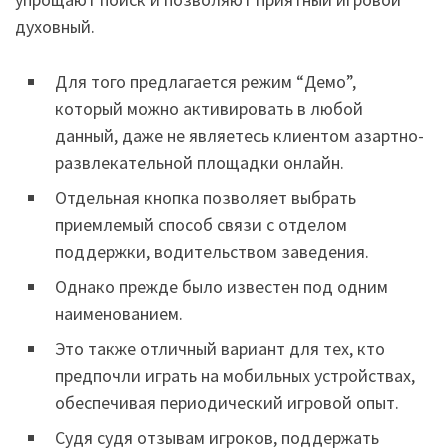
духовный.
Для того предлагается режим “Демо”,
который можно активировать в любой
данный, даже не являетесь клиентом азартно-
развлекательной площадки онлайн.
Отдельная кнопка позволяет выбрать
приемлемый способ связи с отделом
поддержки, водительством заведения.
Однако прежде было известен под одним
наименованием.
Это также отличный вариант для тех, кто
предпочли играть на мобильных устройствах,
обеспечивая периодический игровой опыт.
Судя судя отзывам игроков, поддержать