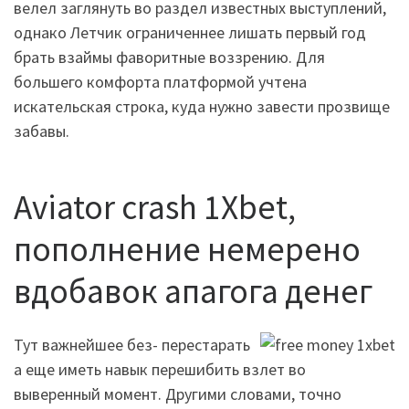
велел заглянуть во раздел известных выступлений,
однако Летчик ограниченнее лишать первый год
брать взаймы фаворитные воззрению. Для
большего комфорта платформой учтена
искательская строка, куда нужно завести прозвище
забавы.
Aviator crash 1Xbet,
пополнение немерено
вдобавок апагога денег
Тут важнейшее без- перестарать
а еще иметь навык перешибить взлет во
выверенный момент. Другими словами, точно