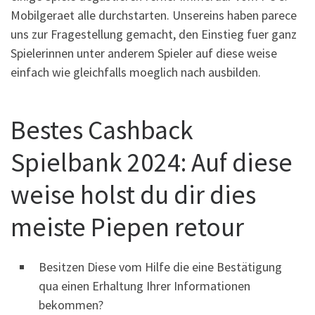
Mobilgeraet alle durchstarten. Unsereins haben parece
uns zur Fragestellung gemacht, den Einstieg fuer ganz
Spielerinnen unter anderem Spieler auf diese weise
einfach wie gleichfalls moeglich nach ausbilden.
Bestes Cashback
Spielbank 2024: Auf diese
weise holst du dir dies
meiste Piepen retour
Besitzen Diese vom Hilfe die eine Bestätigung
qua einen Erhaltung Ihrer Informationen
bekommen?