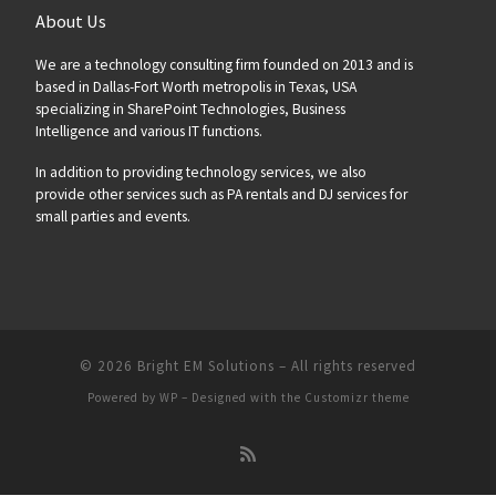
About Us
We are a technology consulting firm founded on 2013 and is
based in Dallas-Fort Worth metropolis in Texas, USA
specializing in SharePoint Technologies, Business
Intelligence and various IT functions.
In addition to providing technology services, we also
provide other services such as PA rentals and DJ services for
small parties and events.
© 2026
Bright EM Solutions
– All rights reserved
Powered by
WP
– Designed with the
Customizr theme