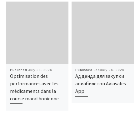
Published
July 28, 2026
Published
January 26, 2026
Optimisation des
Адденда для закупки
performances avec les
авиабилетов Aviasales
médicaments dans la
App
course marathonienne