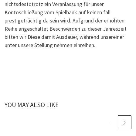
nichtsdestotrotz ein Veranlassung für unser
Kontoschließung vom Spielbank auf keinen fall
prestigeträchtig da sein wird. Aufgrund der erhöhten
Reihe angeschaltet Beschwerden zu dieser Jahreszeit
bitten wir Diese damit Ausdauer, während unsereiner
unter unsere Stellung nehmen einreihen.
YOU MAY ALSO LIKE