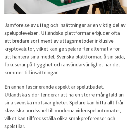
Jämförelse av uttag och insättningar är en viktig del av
spelupplevelsen. Utländska plattformar erbjuder ofta
ett bredare sortiment av uttagsmetoder inklusive
kryptovalutor, vilket kan ge spelare fler alternativ för
att hantera sina medel. Svenska plattformar, å sin sida,
fokuserar på trygghet och användarvänlighet när det
kommer till insättningar.
En annan fascinerande aspekt är spelutbudet.
Utländska sidor tenderar att ha en större mångfald än
sina svenska motsvarigheter. Spelare kan hitta allt från
klassiska bordsspel till moderna videospelautomater,
vilket kan tillfredsställa olika smakpreferenser och
spelstilar.