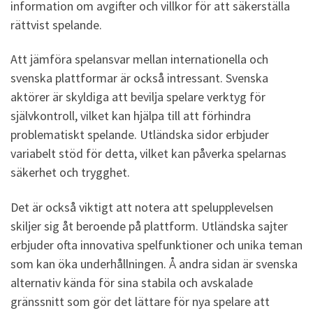
information om avgifter och villkor för att säkerställa
rättvist spelande.
Att jämföra spelansvar mellan internationella och
svenska plattformar är också intressant. Svenska
aktörer är skyldiga att bevilja spelare verktyg för
självkontroll, vilket kan hjälpa till att förhindra
problematiskt spelande. Utländska sidor erbjuder
variabelt stöd för detta, vilket kan påverka spelarnas
säkerhet och trygghet.
Det är också viktigt att notera att spelupplevelsen
skiljer sig åt beroende på plattform. Utländska sajter
erbjuder ofta innovativa spelfunktioner och unika teman
som kan öka underhållningen. Å andra sidan är svenska
alternativ kända för sina stabila och avskalade
gränssnitt som gör det lättare för nya spelare att