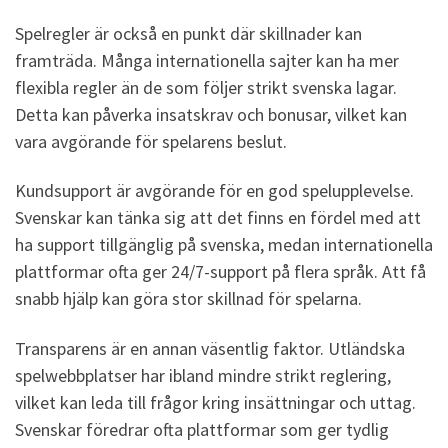
Spelregler är också en punkt där skillnader kan
framträda. Många internationella sajter kan ha mer
flexibla regler än de som följer strikt svenska lagar.
Detta kan påverka insatskrav och bonusar, vilket kan
vara avgörande för spelarens beslut.
Kundsupport är avgörande för en god spelupplevelse.
Svenskar kan tänka sig att det finns en fördel med att
ha support tillgänglig på svenska, medan internationella
plattformar ofta ger 24/7-support på flera språk. Att få
snabb hjälp kan göra stor skillnad för spelarna.
Transparens är en annan väsentlig faktor. Utländska
spelwebbplatser har ibland mindre strikt reglering,
vilket kan leda till frågor kring insättningar och uttag.
Svenskar föredrar ofta plattformar som ger tydlig