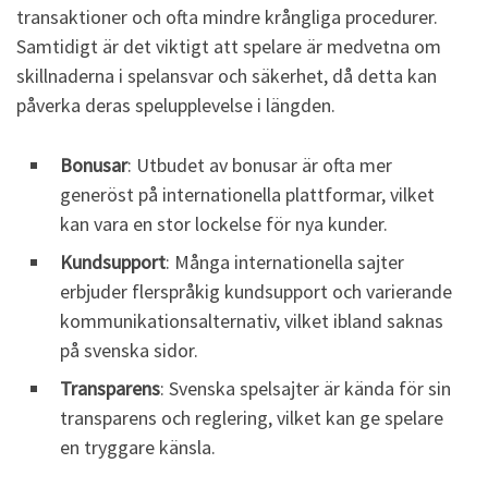
transaktioner och ofta mindre krångliga procedurer.
Samtidigt är det viktigt att spelare är medvetna om
skillnaderna i spelansvar och säkerhet, då detta kan
påverka deras spelupplevelse i längden.
Bonusar
: Utbudet av bonusar är ofta mer
generöst på internationella plattformar, vilket
kan vara en stor lockelse för nya kunder.
Kundsupport
: Många internationella sajter
erbjuder flerspråkig kundsupport och varierande
kommunikationsalternativ, vilket ibland saknas
på svenska sidor.
Transparens
: Svenska spelsajter är kända för sin
transparens och reglering, vilket kan ge spelare
en tryggare känsla.