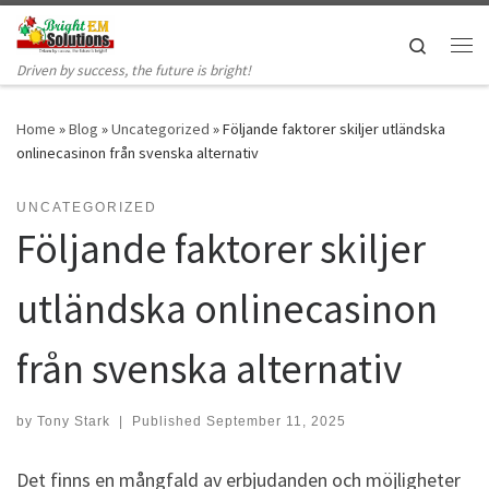
Skip to content
Search
Me
Driven by success, the future is bright!
Home
»
Blog
»
Uncategorized
»
Följande faktorer skiljer utländska
onlinecasinon från svenska alternativ
UNCATEGORIZED
Följande faktorer skiljer
utländska onlinecasinon
från svenska alternativ
by
Tony Stark
|
Published
September 11, 2025
Det finns en mångfald av erbjudanden och möjligheter