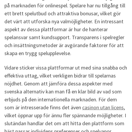
på marknaden för onlinespel. Spelare har nu tillgång till
ett brett spelutbud och attraktiva bonusar, vilket gör
det värt att utforska nya valmöjligheter. En intressant
aspekt av dessa plattformar är hur de hanterar
spelansvar samt kundsupport. Transparens i spelregler
och insättningsmetoder är avgörande faktorer för att
skapa en trygg spelupplevelse.
Vidare sticker vissa plattformar ut med sina snabba och
effektiva uttag, vilket verkligen bidrar till spelarnas
nöjdhet. Genom att jämföra dessa aspekter med
svenska alternativ kan man få en klar bild av vad som
erbjuds på den internationella marknaden. För dem
som är intresserade finns det även
casinon utan licens
,
vilket öppnar upp för ännu fler spännande möjligheter. I
slutändan handlar det om att hitta den plattform som
bäst passar individens preferenser och spelvanor.