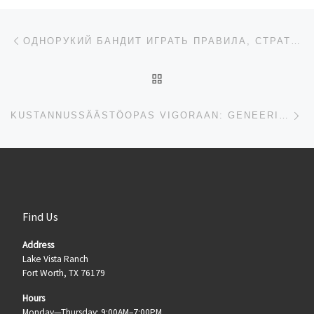
Post navigation
Previous post
ОДНОРУКИЙ БАНДИТ ИГРАТЬ ПРАВИЛА, СТРАТЕГИИ, ТОП КАЗИНО ДЛЯ ИГРЫОДНОРУКИЙ БАНДИТ ИГРАТЬ НА ДЕНЬГИ
BACK TO POST LIST
Ne
KUSTANNUSSÄÄSTÖOPAS VIGORAAN: GENEERISET LÄÄKKEET, PAKKAUSKOOT JA ÄLYKÄS OSTAMINEN
Find Us
Address
Lake Vista Ranch
Fort Worth, TX 76179
Hours
Monday—Thursday: 9:00AM–7:00PM