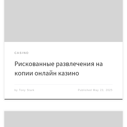
высокому уровню сервиса и широкому ассортименту игр. Этот
триумф не является случайным: организация регулярно
усовершенствует техническую базу, освежает игровой
каталог и интегрирует новаторские подходы. Надежность
деятельности казино Maxbet […]
CASINO
Рискованные развлечения на
копии онлайн казино
by
Tony Stark
Published
May 23, 2025