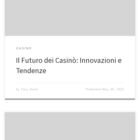
aumento attesa del 12% ogni anno fino al 2028. Questa crescita è
alimentata […]
CASINO
Il Futuro dei Casinò: Innovazioni e
Tendenze
by
Tony Stark
Published
May 30, 2025
Negli ultimi anni, la gioco ha rivoluzionato l’industria dei casinò,