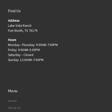
Find Us
Address
Lake Vista Ranch
Fort Worth, TX 76179
Hours
Monday—Thursday: 9:00AM–7:00PM
Friday: 9:00AM–5:00PM
Saturday – Closed
Sunday: 12:00AM–7:00PM
Menu
Home
About Us