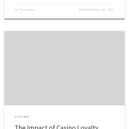
by
Tony Stark
Published
May 28, 2025
Casino fidelity programs have become a cornerstone of player
retention strategies in the gambling industry. These programs
reward players for their persistent patronage, offering advantages
such as complimentary play, dining discounts, and private event
access. According to a 2023 study by the American Gaming
Association, casinos that execute robust loyalty […]
CASINO
The Impact of Casino Loyalty