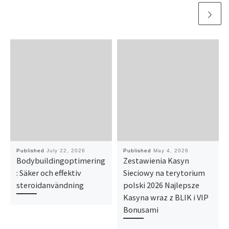
Published
July 22, 2026
Published
May 4, 2026
Bodybuildingoptimering
Zestawienia Kasyn
: Säker och effektiv
Sieciowy na terytorium
steroidanvändning
polski 2026 Najlepsze
Kasyna wraz z BLIK i VIP
Bonusami