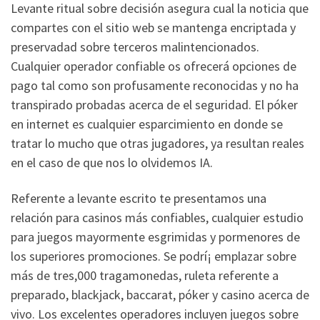
Levante ritual sobre decisión asegura cual la noticia que
compartes con el sitio web se mantenga encriptada y
preservadad sobre terceros malintencionados.
Cualquier operador confiable os ofrecerá opciones de
pago tal como son profusamente reconocidas y no ha
transpirado probadas acerca de el seguridad. El póker
en internet es cualquier esparcimiento en donde se
tratar lo mucho que otras jugadores, ya resultan reales
en el caso de que nos lo olvidemos IA.
Referente a levante escrito te presentamos una
relación para casinos más confiables, cualquier estudio
para juegos mayormente esgrimidas y pormenores de
los superiores promociones. Se podrí¡ emplazar sobre
más de tres,000 tragamonedas, ruleta referente a
preparado, blackjack, baccarat, póker y casino acerca de
vivo. Los excelentes operadores incluyen juegos sobre