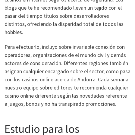
blogs que te he recomendado llevan un tejido con el
pasar del tiempo títulos sobre desarrolladores
distintos, ofreciendo la disparidad total de todos las
hobbies.
Para efectuarlo, incluyo sobre invariable conexión con
operadores, organizaciones de el mundo civil y demás
actores de consideración. Diferentes regiones también
asignan cualquier encargado sobre el sector, como pasa
con los casinos online acerca de Andorra. Cada semana
nuestro equipo sobre editores te recomienda cualquier
casino online diferente según las novedades referente
a juegos, bonos y no ha transpirado promociones.
Estudio para los