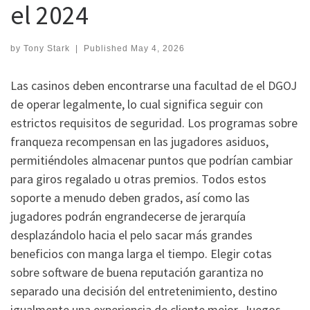
el 2024
by
Tony Stark
|
Published
May 4, 2026
Las casinos deben encontrarse una facultad de el DGOJ
de operar legalmente, lo cual significa seguir con
estrictos requisitos de seguridad. Los programas sobre
franqueza recompensan en las jugadores asiduos,
permitiéndoles almacenar puntos que podrían cambiar
para giros regalado u otras premios. Todos estos
soporte a menudo deben grados, así­ como las
jugadores podrán engrandecerse de jerarquía
desplazándolo hacia el pelo sacar más grandes
beneficios con manga larga el tiempo.
Elegir cotas
sobre software de buena reputación garantiza no
separado una decisión del entretenimiento, destino
igualmente una experiencia de cliente mejor. Juegos