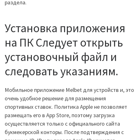
раздела.
Установка приложения
на ПК Следует открыть
установочный файл и
следовать указаниям.
Мобильное приложение Melbet для устройств и, это
очень удобное решение для размещения
спортивных ставок. Политика Apple не позволяет
размещать его в App Store, поэтому загрузка
осуществляется только с официального сайта
букмекерской конторы. После подтверждения с