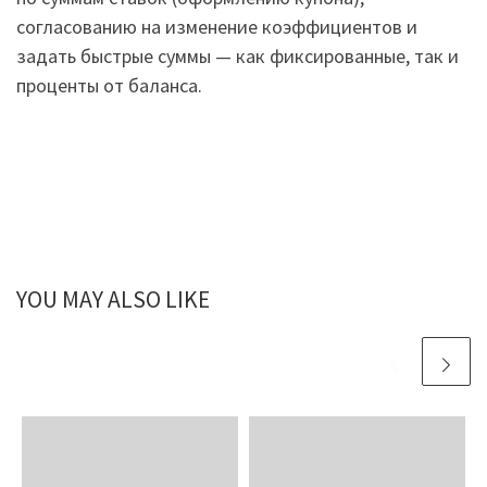
согласованию на изменение коэффициентов и
задать быстрые суммы — как фиксированные, так и
проценты от баланса.
YOU MAY ALSO LIKE