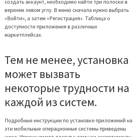
создать аккаунт, необходимо найти три полоски в
верхнем левом углу. В меню сначала нужно выбрать
«Войти», а затем «Регистрация». Таблица о
доступности приложения в различных
маркетплейсах.
Тем не менее, установка
может вызвать
некоторые трудности на
каждой из систем.
Подробные инструкции по установке приложений на
эти мобильные операционные системы приведены
ниже. Игроки имеют доступ к тому же ассортименту