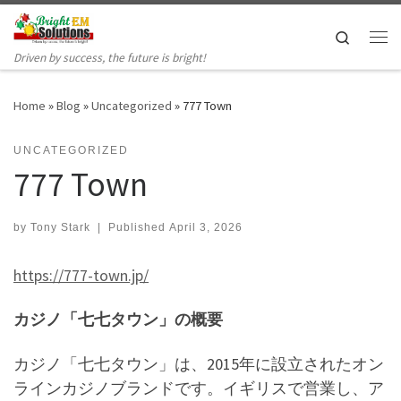
Skip to content
Search
Me
Driven by success, the future is bright!
Home
»
Blog
»
Uncategorized
»
777 Town
UNCATEGORIZED
777 Town
by
Tony Stark
|
Published
April 3, 2026
https://777-town.jp/
カジノ「七七タウン」の概要
カジノ「七七タウン」は、2015年に設立されたオン
ラインカジノブランドです。イギリスで営業し、ア