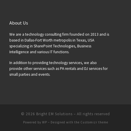
About Us
We are a technology consulting firm founded on 2013 and is
based in Dallas-Fort Worth metropolis in Texas, USA
specializing in SharePoint Technologies, Business
Intelligence and various IT functions.
In addition to providing technology services, we also
provide other services such as PA rentals and DJ services for
small parties and events.
© 2026
Bright EM Solutions
– All rights reserved
Powered by
WP
– Designed with the
Customizr theme