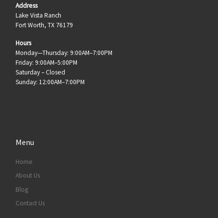
Address
Lake Vista Ranch
Fort Worth, TX 76179
Hours
Monday—Thursday: 9:00AM–7:00PM
Friday: 9:00AM–5:00PM
Saturday – Closed
Sunday: 12:00AM–7:00PM
Menu
Home
About Us
Blog
Contact Us