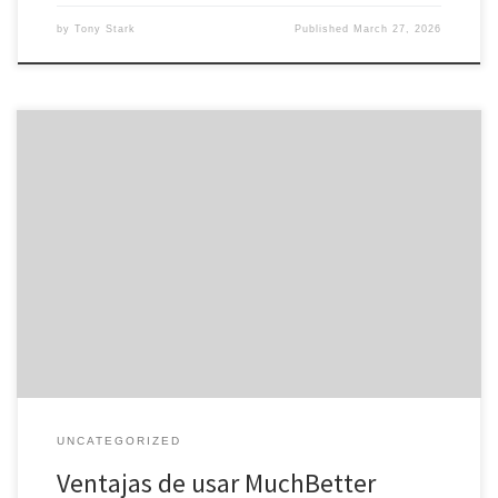
by
Tony Stark
Published
March 27, 2026
? 100% Bonos ? 120% Bono Cripto ? Scompiglio En Vivo ? Betsoft –
Preziosi Lava ? Codigo de Bono: TOROSLOTS ? 250% de
bonificacion + 25 giros accessorio ? 50 Giros de bonificacion ?
Codigo de Bono: SILVER500 ? �20 Deposito minimo MuchBetter
como metodo de compiaciuto odierno MuchBetter […]
UNCATEGORIZED
Ventajas de usar MuchBetter