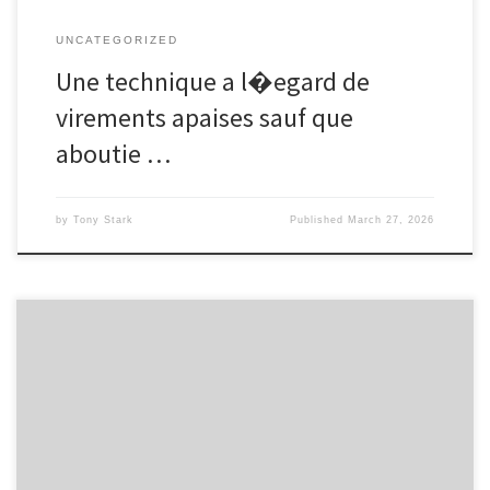
UNCATEGORIZED
Une technique a l�egard de
virements apaises sauf que
aboutie …
by
Tony Stark
Published
March 27, 2026
Zabawa w całej kasynach sieciowy powinna stać się
zadedykowana tylko i wyłącznie do odwiedzenia celów
rozrywkowych i w żadnym wypadku nie musisz grać o większą
ilość wiadomości, niźli będziesz w piwnicy pozwalać utracić.
SlotsUp owe informacyjny i wielofunkcyjny pomysł przy niszy kasyn