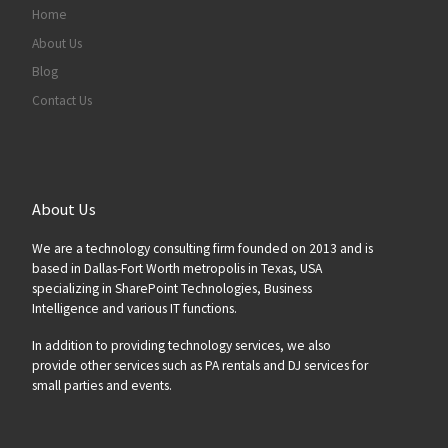
Home
About Us
Blog
Contact Us
About Us
We are a technology consulting firm founded on 2013 and is
based in Dallas-Fort Worth metropolis in Texas, USA
specializing in SharePoint Technologies, Business
Intelligence and various IT functions.
In addition to providing technology services, we also
provide other services such as PA rentals and DJ services for
small parties and events.