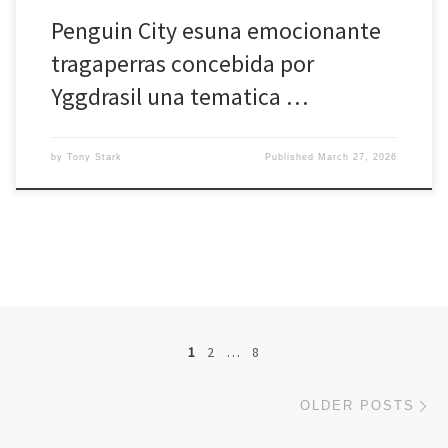
Penguin City esuna emocionante
tragaperras concebida por
Yggdrasil una tematica …
by
Tony Stark
Published
March 27, 2026
Posts navigation
1
2
…
8
Ol
OLDER POSTS