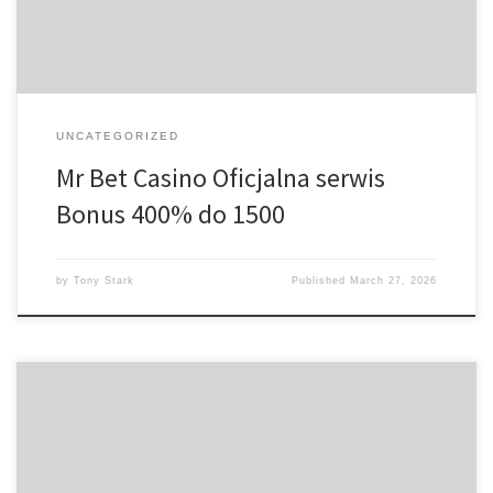
online, działający od momentu 2015 roku.
UNCATEGORIZED
Mr Bet Casino Oficjalna serwis
Bonus 400% do 1500
by
Tony Stark
Published
March 27, 2026
Die 5 most beneficial das beliebtesten Fruchte Slots inoffizieller
mitarbeiter Kasino Browsergame – Nun umsonst Unser 5 most
beneficial der bekanntesten Fruchte Slots inoffizieller mitarbeiter