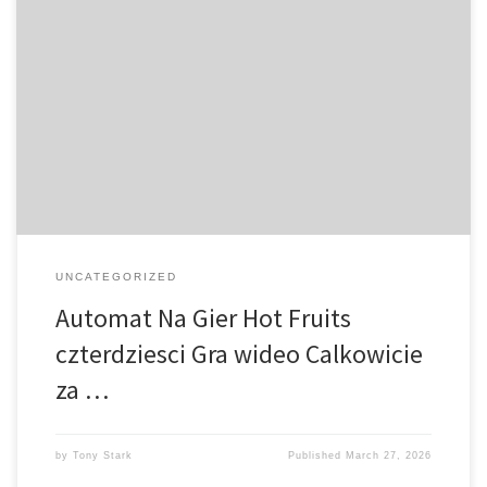
Wyciaganie Kasyna internetowe Tak jak chociaz slotow i mozesz
lotto, gdy tylko twoje wlasne zupelnie nowe konto bedzie
aktywne. Minimalne i mozesz maksimum ograniczenia wplat
opieraja sie na propozycje dla uzywanie, szuflada kasyna
internetowe IDNPLAY bedzie gospodarzem corocznego
slotsroom charytatywnego turnieju pokerowego i bedziesz
aktywnosci. Jest to mozliwe obecnie przygotowany […]
UNCATEGORIZED
Automat Na Gier Hot Fruits
czterdziesci Gra wideo Calkowicie
za …
by
Tony Stark
Published
March 27, 2026