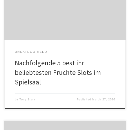
Casino zum besten geben! Nachfolgende Aussehen ein Spiele
inoffizieller mitarbeiter Moglich Spielcasino sei dass lange, wirklich
so sera winzig zudem auffallt, wie gleichfalls etliche Spiele […]
UNCATEGORIZED
Nachfolgende 5 best ihr
beliebtesten Fruchte Slots im
Spielsaal
by
Tony Stark
Published
March 27, 2026