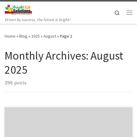
Skip to content
Search
Me
Driven by success, the future is bright!
Home
»
Blog
»
2025
»
August
»
Page 2
Monthly Archives:
August
2025
396 posts
Introduction Le letrozole est un médicament principalement