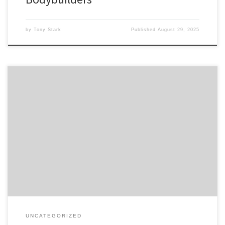
by
Tony Stark
Published
August 29, 2025
Introduktion til Interno: Funktionel og Eksklusiv Indretning til Barer
Når man taler om bardesign, er det vigtigt at finde den rette
balance mellem funktionalitet og æstetik. Interno tilbyder
skræddersyede løsninger, der kombinerer moderne æstetik med
professionelle standarder. Vores indretning skaber en komfortabel
atmosfære, der tiltrækker gæster og opfordrer til hygge. […]
UNCATEGORIZED