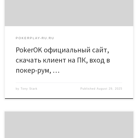
продающего долю, можно […]
POKERPLAY-RU.RU
PokerOK официальный сайт,
скачать клиент на ПК, вход в
покер-рум, …
by
Tony Stark
Published
August 29, 2025
Introduction Le nandrolone est un stéroïde anabolisant utilisé par