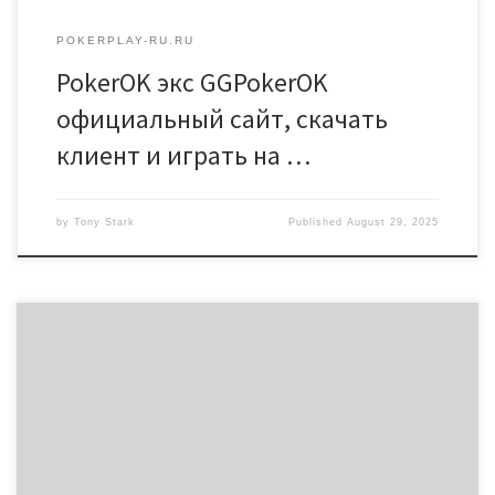
POKERPLAY-RU.RU
PokerOK экс GGPokerOK
официальный сайт, скачать
клиент и играть на …
by
Tony Stark
Published
August 29, 2025
Покер-рум Покерок экс PokerOK играть на реальные деньги на
официальном сайте Pokerok com Клиенты GGPokerOk –
граждане Российской Федерации, стран бывшего СНГ. Точной
формулы нет, необходимо ориентироваться по количеству
набранных Fish Points. Рум начисляется по 100 FP за каждый
учтенный $1 рейка. А оценить турнирный уровень игрока,