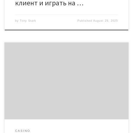
клиент и играть на …
by
Tony Stark
Published
August 29, 2025
Les lieux de pari en ligne subissent une augmentation
exponentielle, attirant des milliers de participants à à travers le
planète. En 2023, le domaine des jeux en ligne a engendré plus
de 60 milliards d’euros, selon un rapport de Statista. Cette
tendance est soutenue par la facilité et l’disponibilité qu’offrent
[…]
CASINO