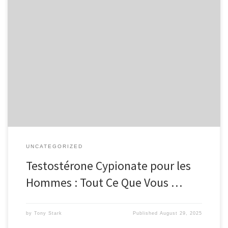
Table des Matières Qu’est-ce que le Testostérone Cypionate ? Prix
et Achat Avantages du Testostérone Cypionate Effets Secondaires
Potentiels Conclusion Qu’est-ce que le Testostérone Cypionate ?
Le testostérone cypionate est une forme synthétique de
l’hormone testostérone, largement utilisée dans le traitement des
niveaux faibles de testostérone chez les hommes. Cette […]
UNCATEGORIZED
Testostérone Cypionate pour les
Hommes : Tout Ce Que Vous …
by
Tony Stark
Published
August 29, 2025