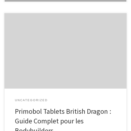
Introduction aux Primobol Tablets Les Primobol Tablets de British
Dragon sont devenus populaires dans la communauté du
bodybuilding pour leurs effets favorables sur la construction
musculaire et la performance. Utilisés par de nombreux athlètes
pour améliorer leur physique, ces comprimés sont souvent choisis
pour leur capacité à fournir des résultats […]
UNCATEGORIZED
Primobol Tablets British Dragon :
Guide Complet pour les
Bodybuilders