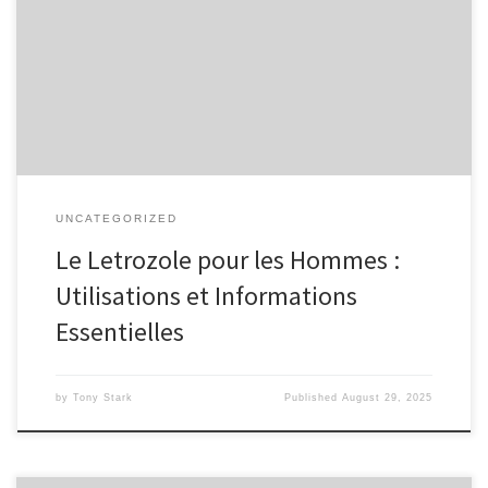
utilisé dans le traitement du cancer du sein chez les femmes.
Cependant, son utilisation chez les hommes a suscité un intérêt
croissant, notamment en raison de ses effets sur les niveaux
d’hormones. Dans cet article, nous allons explorer les utilisations
possibles du letrozole […]
UNCATEGORIZED
Le Letrozole pour les Hommes :
Utilisations et Informations
Essentielles
by
Tony Stark
Published
August 29, 2025