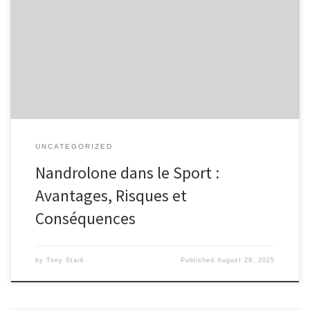
certains athlètes et bodybuilders pour améliorer leurs
performances sportives. Bien que certaines personnes vantent ses
avantages, il est important d’évaluer les risques associés à son
utilisation, surtout dans le contexte sportif où l’éthique et la santé
sont primordiales. Souhaitez-vous acheter Nandrolone […]
UNCATEGORIZED
Nandrolone dans le Sport :
Avantages, Risques et
Conséquences
by
Tony Stark
Published
August 29, 2025