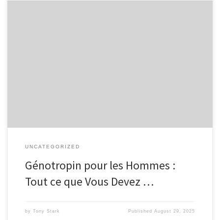
Génotropin est une forme de l’hormone de croissance humaine
(HGH) qui est souvent utilisée par les hommes pour diverses
raisons, notamment l’amélioration de la performance physique, la
régénération musculaire, et même des traitements médicaux.
Dans cet article, nous allons aborder ce qu’est le Génotropin, ses
avantages, ses inconvénients, et comment […]
UNCATEGORIZED
Génotropin pour les Hommes :
Tout ce que Vous Devez …
by
Tony Stark
Published
August 29, 2025