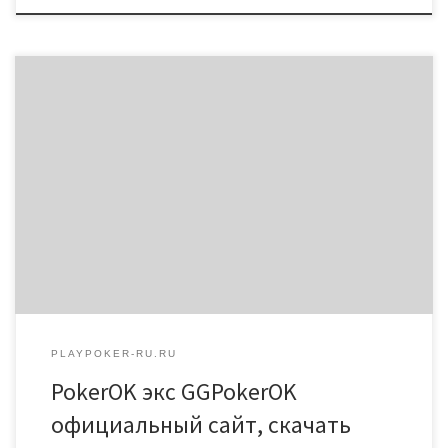
Официальный сайт Покерок зарегистрироваться и скачать
приложение Информацию о PokerOK списке
спецпредложений рума можно посмотреть на сайте комнаты.
Sit&Go в ПокерОК — одностоловые турниры, которых
ежедневно проходят в руме. Клиенту не нужно заранее
регистрироваться и ждать начала. Они начнутся, когда за
столами соберется минимальное количество игроков. Без
этого пользователи не […]
PLAYPOKER-RU.RU
PokerOK экс GGPokerOK
официальный сайт, скачать