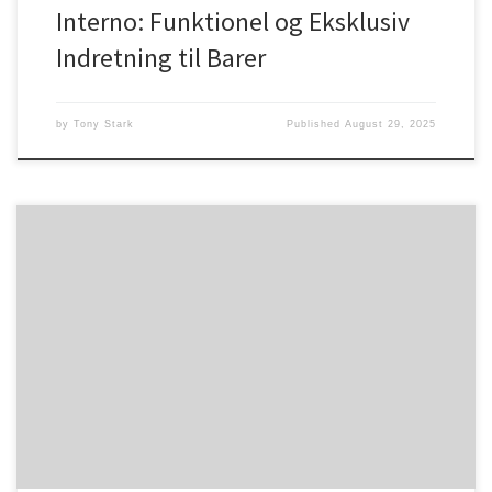
Interno: Funktionel og Eksklusiv
Indretning til Barer
by
Tony Stark
Published
August 29, 2025
Скачать ПокерОК без регистрации PokerOK Требуется ввести
его в отдельном поле и нажать на кнопку
«Зарегистрироваться». При успешном прохождении всех
этапов появится окно с подтверждением. В следующем этапе
участники распределяются за пятью столами по три
человека. Если после нескольких минут не остался один
участник за столом, то все автоматически идут […]