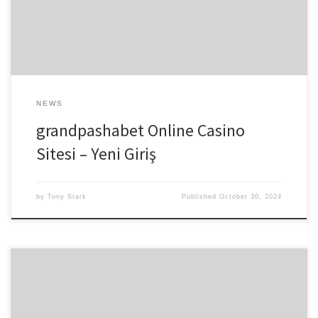
soruları yanıtlamak için 7/24 hizmetinizdedir. grandpashabet Giriş
Nasıl Yapılır ? Katılım, bu hüküm ve koşullarda ayrıntıları verilen tüm
[…]
NEWS
grandpashabet Online Casino
Sitesi – Yeni Giriş
by
Tony Stark
Published
October 30, 2024
Gambling sites karavan casino do not engage in designing