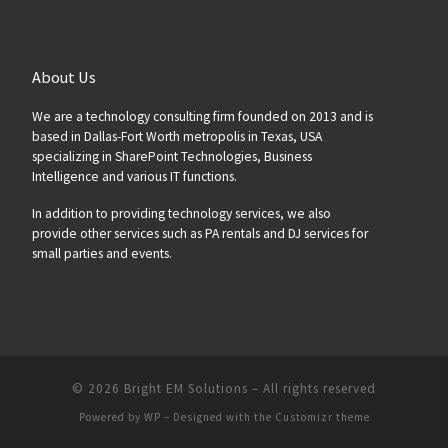
About Us
We are a technology consulting firm founded on 2013 and is
based in Dallas-Fort Worth metropolis in Texas, USA
specializing in SharePoint Technologies, Business
Intelligence and various IT functions.
In addition to providing technology services, we also
provide other services such as PA rentals and DJ services for
small parties and events.
© 2026
Bright EM Solutions
– All rights reserved
Powered by
WP
– Designed with the
Customizr theme