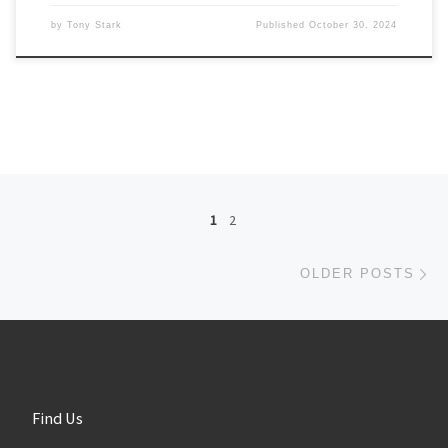
by
Tony Stark
Published
October 30, 2024
Posts navigation
1
2
Ol
OLDER POSTS
Find Us