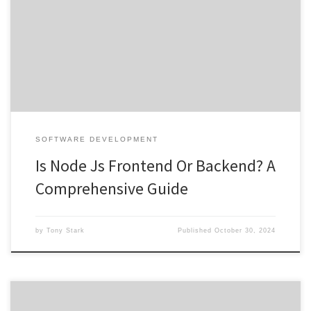
Chrome’s V8 JavaScript engine. It’s primarily constructed with
JavaScript and C/C++, enabling developers AI in Telecom to use
JavaScript for server-side programming. This allows for the
creation and execution of backend applications throughout
platforms like Linux, Windows, and OS X. Corporations […]
SOFTWARE DEVELOPMENT
Is Node Js Frontend Or Backend? A
Comprehensive Guide
by
Tony Stark
Published
October 30, 2024