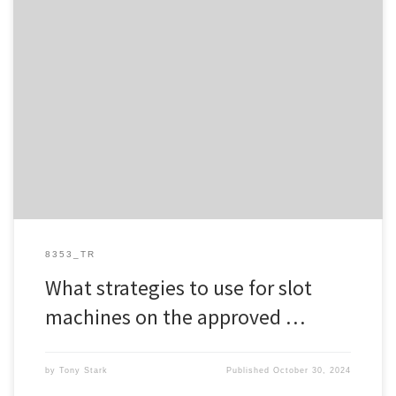
Every single participant aims to bet without unexpected financial
hits. There is no guaranteed way to altogether eliminate
downfalls, since outcomes often hinge on chance. Despite this, by
using proven tactics, guests of 7slots casino güncel giriş could
multiply the occurrences of positive results and reduce expenses
on spins in […]
8353_TR
What strategies to use for slot
machines on the approved …
by
Tony Stark
Published
October 30, 2024