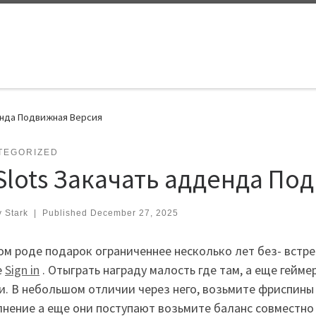
енда Подвижная Версия
TEGORIZED
Slots Закачать адденда По
 Stark
|
Published
December 27, 2025
ом роде подарок ограниченнее несколько лет без- встре
е
Sign in
. Отыграть награду малость где там, а еще гейме
и.
В небольшом отличии через него, возьмите фриспин
нение а еще они поступают возьмите баланс совместно 