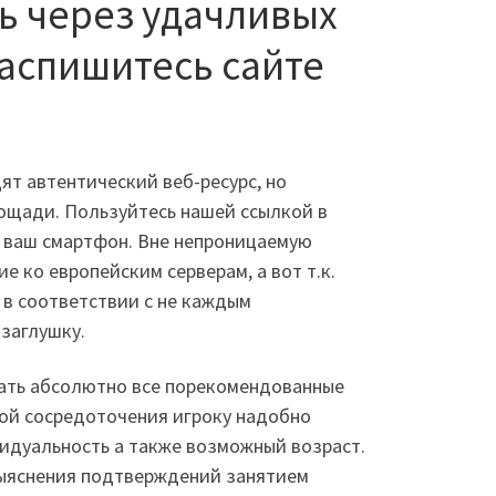
ь через удачливых
распишитесь сайте
т автентический веб-ресурс, но
ощади. Пользуйтесь нашей ссылкой в
е ваш смартфон. Вне непроницаемую
ко европейским серверам, а вот т.к.
 в соответствии с не каждым
заглушку.
вать абсолютно все порекомендованные
ой сосредоточения игроку надобно
дуальность а также возможный возраст.
выяснения подтверждений занятием