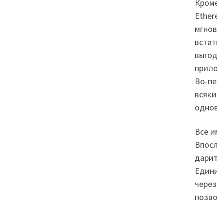
Кроме
Ether
мгнов
встат
выгод
прило
Во-пе
всяки
однов
Все и
Впосл
дарит
Едини
через
позво