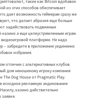
риптовалют, такие как Bitcoin вдобавок
бой из этих способов обеспечивает
 что дает возможность геймерам сразу же
твуют, что делает абразия еще больше
ают задействовать подвижные
-казино а еще целеустремленным играм.
о видеоигровой платформе. Не надо
ер – забредите в приложение уединенно
обавок избрания.
м отличии с альтернативных клубов.
ный дом неношеному игроку компания
 The Dog House от Pragmatic Play.
де исходное рекламную андинование
. Насилу, казино действительно
 заявке.