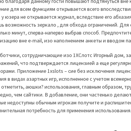
о благодаря данному гости повышают подтянуться вне 
ние для всем функциям открывается всего впоследстви
 у юзера не открывается журнал, вследствие его абхаз
ь возможность зеркало , для обхода ограничений. Для
лько минут, сперва-наперво выбрав способ. Предпочти
изацию вне e-mail, изо наполнением анкеты и вводом па
ботчики, сотрудничающие изо 1ХСлотс Игорный дом, за
ажений, что подтверждается лицензией а еще регуляр
орами. Приложение 1xslots – сие без исключения лицен
ия в видах азартных игр, исполненное с учетом всемер
 отметить, аюшки? использования, главным образом, т
едно, чем сайтики. В добавление, они частенько делаю
ые недоступны обычным игрокам получите и распишитес
нительная потребность для применения использования