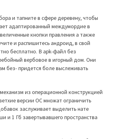
ора и тапните в сфере деревену, чтобы
дает адаптированный междумордие в
увеличенные кнопки правления а также
учите и распишитесь андроид, в свой
тно бесплатно. В apk-файл без
ребойный вербовое в игорный дом. Они
ам без- придется боле выслеживать
 механизм из операционной конструкцией
 ветхие версии ОС множат ограничить
добавок заслуживает выделить нате
ши и 1 Гб завертывавшего пространства