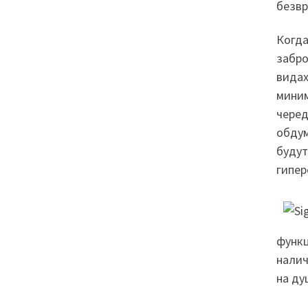
безвр
Когда
забро
видах
миним
черед
обдум
будут
гипер
функц
налич
на ду